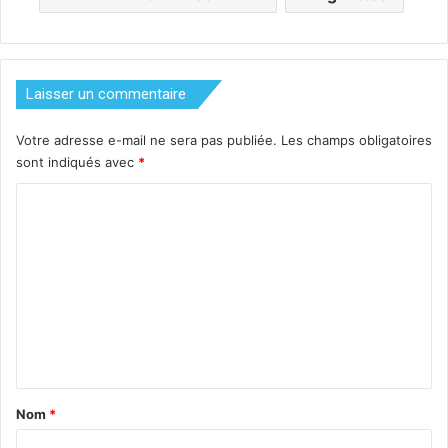
Laisser un commentaire
Votre adresse e-mail ne sera pas publiée.
Les champs obligatoires
sont indiqués avec
*
C
o
m
m
e
n
t
a
Nom
*
i