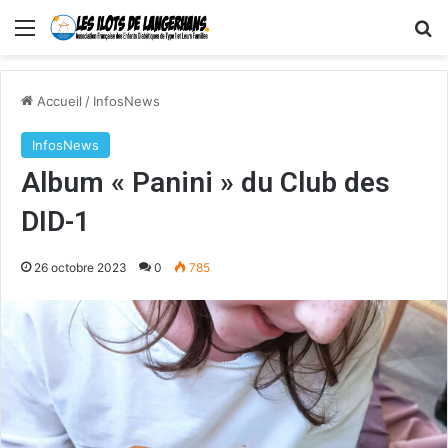
Menu
R
Accueil
/
InfosNews
InfosNews
Album « Panini » du Club des
DID-1
26 octobre 2023
0
785