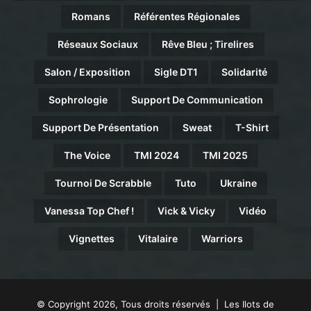
Romans
Référentes Régionales
Réseaux Sociaux
Rêve Bleu ; Tirelires
Salon / Exposition
Sigle DT1
Solidarité
Sophrologie
Support De Communication
Support De Présentation
Sweat
T-Shirt
The Voice
TMI 2024
TMI 2025
Tournoi De Scrabble
Tuto
Ukraine
Vanessa Top Chef !
Vick & Vicky
Vidéo
Vignettes
Vitalaire
Warriors
© Copyright 2026, Tous droits réservés | Les Ilots de