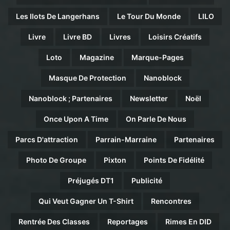
Les Ilots De Langerhans
Le Tour Du Monde
LILO
Livre
Livre BD
Livres
Loisirs Créatifs
Loto
Magazine
Marque-Pages
Masque De Protection
Nanoblock
Nanoblock ; Partenaires
Newsletter
Noël
Once Upon A Time
On Parle De Nous
Parcs D'attraction
Parrain-Marraine
Partenaires
Photo De Groupe
Pixton
Points De Fidélité
Préjugés DT1
Publicité
Qui Veut Gagner Un T-Shirt
Rencontres
Rentrée Des Classes
Reportages
Rimes En DID