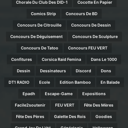
Chorale Du Club Des DID-1
Cocotte En Papier
Comics Strip
Concours De BD
Concours De Citrouille
Concours De Dessin
Concours De Déguisement
Concours De Sculpture
Concours De Tatoo
Concours FEU VERT
Confitures
Corsica Raid Femina
Dans Le 1000
Dessin
Dessinateurs
Discord
Dons
DT1 RADIO
Ecole
Edition Bamboo
En Balade
Epadh
Escape-Game
Expositions
Facile2soutenir
FEU VERT
Fête Des Mères
Fête Des Pères
Galette Des Rois
Goodies
Grand Jeu De L'été
Généalogie
Halloween