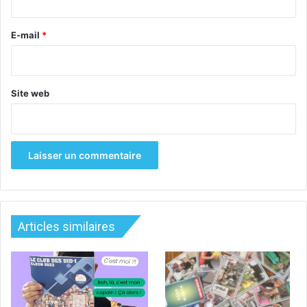
r
e
E-mail
*
*
Site web
Articles similaires