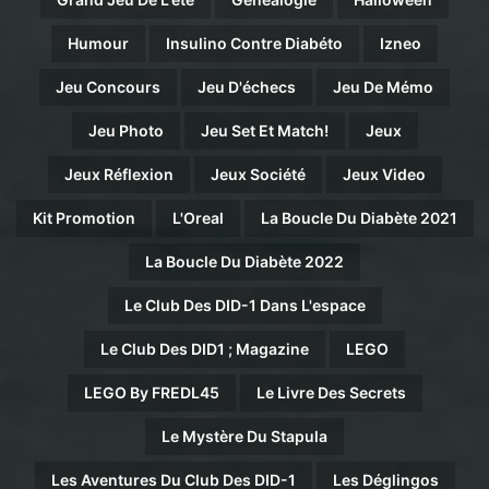
Humour
Insulino Contre Diabéto
Izneo
Jeu Concours
Jeu D'échecs
Jeu De Mémo
Jeu Photo
Jeu Set Et Match!
Jeux
Jeux Réflexion
Jeux Société
Jeux Video
Kit Promotion
L'Oreal
La Boucle Du Diabète 2021
La Boucle Du Diabète 2022
Le Club Des DID-1 Dans L'espace
Le Club Des DID1 ; Magazine
LEGO
LEGO By FREDL45
Le Livre Des Secrets
Le Mystère Du Stapula
Les Aventures Du Club Des DID-1
Les Déglingos