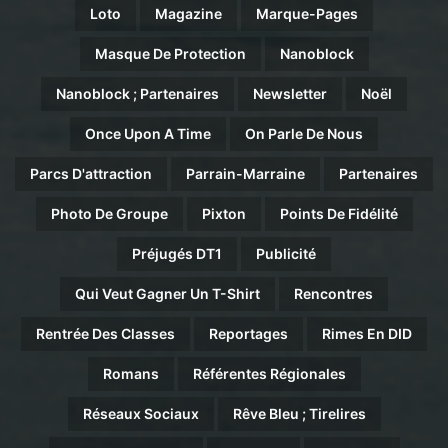
Loto
Magazine
Marque-Pages
Masque De Protection
Nanoblock
Nanoblock ; Partenaires
Newsletter
Noël
Once Upon A Time
On Parle De Nous
Parcs D'attraction
Parrain-Marraine
Partenaires
Photo De Groupe
Pixton
Points De Fidélité
Préjugés DT1
Publicité
Qui Veut Gagner Un T-Shirt
Rencontres
Rentrée Des Classes
Reportages
Rimes En DID
Romans
Référentes Régionales
Réseaux Sociaux
Rêve Bleu ; Tirelires