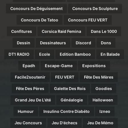
Concours De Déguisement
Concours De Sculpture
Concours De Tatoo
Concours FEU VERT
Confitures
Corsica Raid Femina
Dans Le 1000
Dessin
Dessinateurs
Discord
Dons
DT1 RADIO
Ecole
Edition Bamboo
En Balade
Epadh
Escape-Game
Expositions
Facile2soutenir
FEU VERT
Fête Des Mères
Fête Des Pères
Galette Des Rois
Goodies
Grand Jeu De L'été
Généalogie
Halloween
Humour
Insulino Contre Diabéto
Izneo
Jeu Concours
Jeu D'échecs
Jeu De Mémo