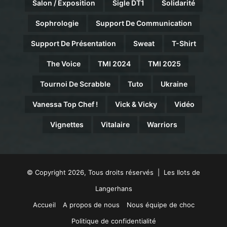
Salon / Exposition
Sigle DT1
Solidarité
Sophrologie
Support De Communication
Support De Présentation
Sweat
T-Shirt
The Voice
TMI 2024
TMI 2025
Tournoi De Scrabble
Tuto
Ukraine
Vanessa Top Chef !
Vick & Vicky
Vidéo
Vignettes
Vitalaire
Warriors
© Copyright 2026, Tous droits réservés | Les Ilots de
Langerhans
Accueil
A propos de nous
Nous équipe de choc
Politique de confidentialité