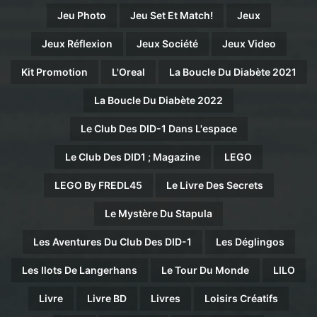
Jeu Photo
Jeu Set Et Match!
Jeux
Jeux Réflexion
Jeux Société
Jeux Video
Kit Promotion
L'Oreal
La Boucle Du Diabète 2021
La Boucle Du Diabète 2022
Le Club Des DID-1 Dans L'espace
Le Club Des DID1 ; Magazine
LEGO
LEGO By FREDL45
Le Livre Des Secrets
Le Mystère Du Stapula
Les Aventures Du Club Des DID-1
Les Déglingos
Les Ilots De Langerhans
Le Tour Du Monde
LILO
Livre
Livre BD
Livres
Loisirs Créatifs