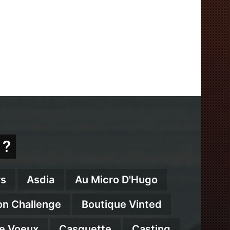
 ?
s
Asdia
Au Micro D'Hugo
on Challenge
Boutique Vinted
e Voeux
Casquette
Casting