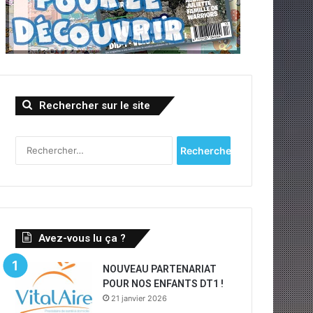
Rechercher sur le site
R
e
c
h
e
r
c
Avez-vous lu ça ?
h
e
NOUVEAU PARTENARIAT
r
POUR NOS ENFANTS DT1 !
21 janvier 2026
: