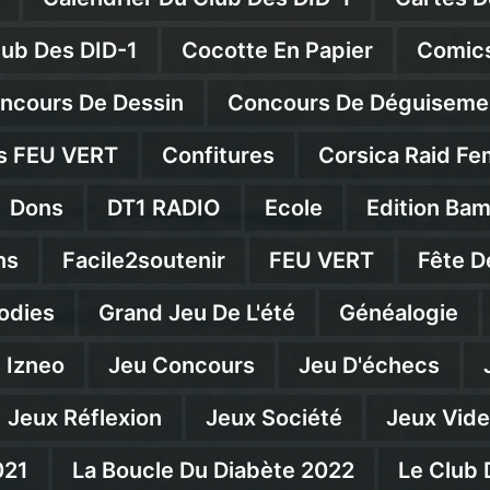
lub Des DID-1
Cocotte En Papier
Comics
ncours De Dessin
Concours De Déguiseme
s FEU VERT
Confitures
Corsica Raid Fe
Dons
DT1 RADIO
Ecole
Edition Ba
ns
Facile2soutenir
FEU VERT
Fête D
odies
Grand Jeu De L'été
Généalogie
Izneo
Jeu Concours
Jeu D'échecs
Jeux Réflexion
Jeux Société
Jeux Vid
021
La Boucle Du Diabète 2022
Le Club 