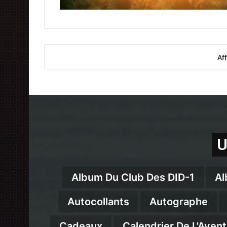
Aff
U
Album Du Club Des DID-1
Al
Autocollants
Autographe
Cadeaux
Calendrier De L'Avent