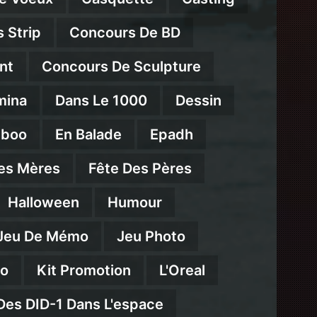
 Strip
Concours De BD
nt
Concours De Sculpture
mina
Dans Le 1000
Dessin
mboo
En Balade
Epadh
es Mères
Fête Des Pères
Halloween
Humour
Jeu De Mémo
Jeu Photo
eo
Kit Promotion
L'Oreal
Des DID-1 Dans L'espace