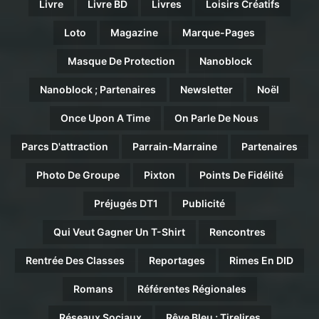
Livre
Livre BD
Livres
Loisirs Créatifs
Loto
Magazine
Marque-Pages
Masque De Protection
Nanoblock
Nanoblock ; Partenaires
Newsletter
Noël
Once Upon A Time
On Parle De Nous
Parcs D'attraction
Parrain-Marraine
Partenaires
Photo De Groupe
Pixton
Points De Fidélité
Préjugés DT1
Publicité
Qui Veut Gagner Un T-Shirt
Rencontres
Rentrée Des Classes
Reportages
Rimes En DID
Romans
Référentes Régionales
Réseaux Sociaux
Rêve Bleu ; Tirelires