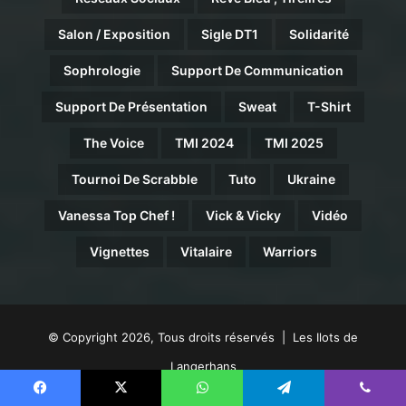
Salon / Exposition
Sigle DT1
Solidarité
Sophrologie
Support De Communication
Support De Présentation
Sweat
T-Shirt
The Voice
TMI 2024
TMI 2025
Tournoi De Scrabble
Tuto
Ukraine
Vanessa Top Chef !
Vick & Vicky
Vidéo
Vignettes
Vitalaire
Warriors
© Copyright 2026, Tous droits réservés | Les Ilots de
Langerhans
Accueil
A propos de nous
Nous équipe de choc