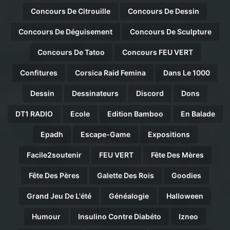
Concours De Citrouille
Concours De Dessin
Concours De Déguisement
Concours De Sculpture
Concours De Tatoo
Concours FEU VERT
Confitures
Corsica Raid Femina
Dans Le 1000
Dessin
Dessinateurs
Discord
Dons
DT1 RADIO
Ecole
Edition Bamboo
En Balade
Epadh
Escape-Game
Expositions
Facile2soutenir
FEU VERT
Fête Des Mères
Fête Des Pères
Galette Des Rois
Goodies
Grand Jeu De L'été
Généalogie
Halloween
Humour
Insulino Contre Diabéto
Izneo