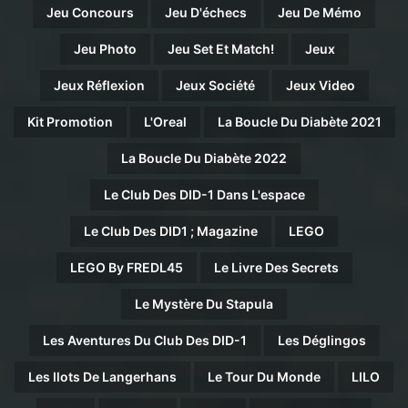
Jeu Concours
Jeu D'échecs
Jeu De Mémo
Jeu Photo
Jeu Set Et Match!
Jeux
Jeux Réflexion
Jeux Société
Jeux Video
Kit Promotion
L'Oreal
La Boucle Du Diabète 2021
La Boucle Du Diabète 2022
Le Club Des DID-1 Dans L'espace
Le Club Des DID1 ; Magazine
LEGO
LEGO By FREDL45
Le Livre Des Secrets
Le Mystère Du Stapula
Les Aventures Du Club Des DID-1
Les Déglingos
Les Ilots De Langerhans
Le Tour Du Monde
LILO