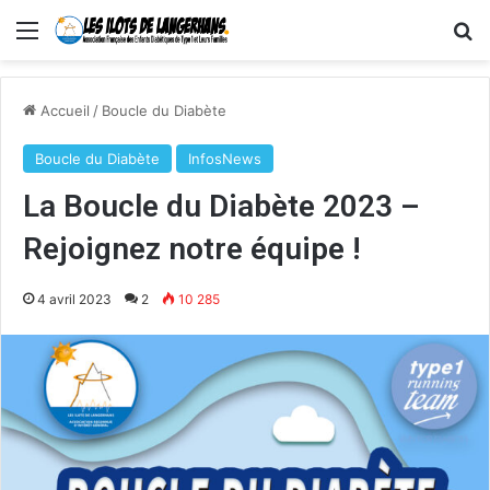
Menu
R
Accueil
/
Boucle du Diabète
Boucle du Diabète
InfosNews
La Boucle du Diabète 2023 –
Rejoignez notre équipe !
4 avril 2023
2
10 285