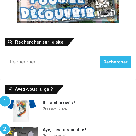
Rechercher sur le site
R
e
c
h
e
Avez-vous lu ça ?
r
c
Ils sont arrivés !
h
13 avril 2026
e
r
:
Ayé, il est disponible !!