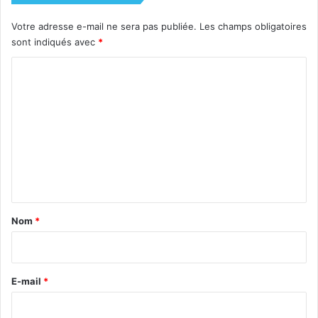
Votre adresse e-mail ne sera pas publiée.
Les champs obligatoires
sont indiqués avec
*
C
o
m
m
e
n
t
a
Nom
*
i
r
e
E-mail
*