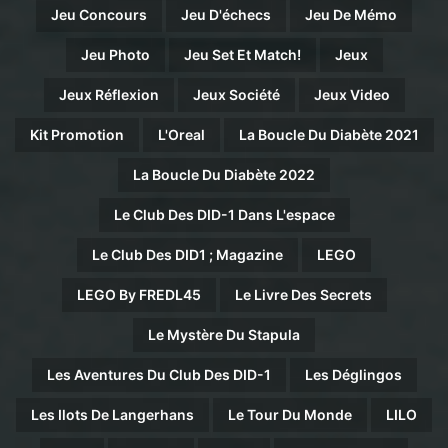
Jeu Concours
Jeu D'échecs
Jeu De Mémo
Jeu Photo
Jeu Set Et Match!
Jeux
Jeux Réflexion
Jeux Société
Jeux Video
Kit Promotion
L'Oreal
La Boucle Du Diabète 2021
La Boucle Du Diabète 2022
Le Club Des DID-1 Dans L'espace
Le Club Des DID1 ; Magazine
LEGO
LEGO By FREDL45
Le Livre Des Secrets
Le Mystère Du Stapula
Les Aventures Du Club Des DID-1
Les Déglingos
Les Ilots De Langerhans
Le Tour Du Monde
LILO