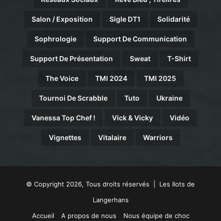
Salon / Exposition
Sigle DT1
Solidarité
Sophrologie
Support De Communication
Support De Présentation
Sweat
T-Shirt
The Voice
TMI 2024
TMI 2025
Tournoi De Scrabble
Tuto
Ukraine
Vanessa Top Chef !
Vick & Vicky
Vidéo
Vignettes
Vitalaire
Warriors
© Copyright 2026, Tous droits réservés | Les Ilots de
Langerhans
Accueil
A propos de nous
Nous équipe de choc