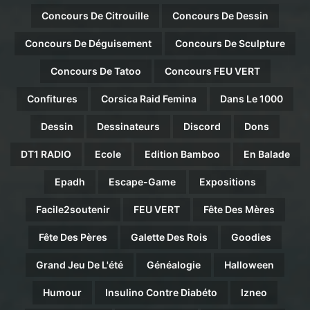
Concours De Citrouille
Concours De Dessin
Concours De Déguisement
Concours De Sculpture
Concours De Tatoo
Concours FEU VERT
Confitures
Corsica Raid Femina
Dans Le 1000
Dessin
Dessinateurs
Discord
Dons
DT1 RADIO
Ecole
Edition Bamboo
En Balade
Epadh
Escape-Game
Expositions
Facile2soutenir
FEU VERT
Fête Des Mères
Fête Des Pères
Galette Des Rois
Goodies
Grand Jeu De L'été
Généalogie
Halloween
Humour
Insulino Contre Diabéto
Izneo