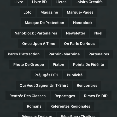
Livre
Livre BD
Livres
Loisirs Créatifs
Loto
Magazine
Marque-Pages
Masque De Protection
Nanoblock
Nanoblock ; Partenaires
Newsletter
Noël
Once Upon A Time
On Parle De Nous
Parcs D'attraction
Parrain-Marraine
Partenaires
Photo De Groupe
Pixton
Points De Fidélité
Préjugés DT1
Publicité
Qui Veut Gagner Un T-Shirt
Rencontres
Rentrée Des Classes
Reportages
Rimes En DID
Romans
Référentes Régionales
Réseaux Sociaux
Rêve Bleu ; Tirelires