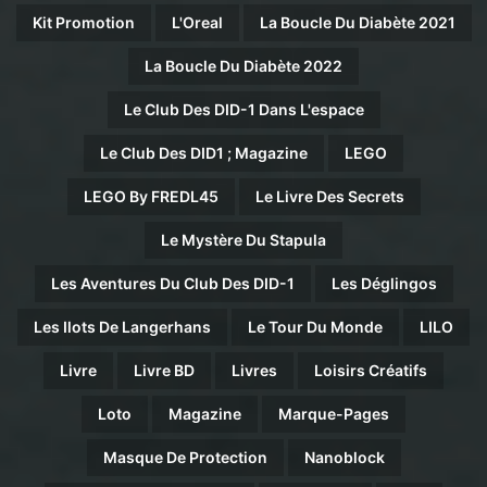
Kit Promotion
L'Oreal
La Boucle Du Diabète 2021
La Boucle Du Diabète 2022
Le Club Des DID-1 Dans L'espace
Le Club Des DID1 ; Magazine
LEGO
LEGO By FREDL45
Le Livre Des Secrets
Le Mystère Du Stapula
Les Aventures Du Club Des DID-1
Les Déglingos
Les Ilots De Langerhans
Le Tour Du Monde
LILO
Livre
Livre BD
Livres
Loisirs Créatifs
Loto
Magazine
Marque-Pages
Masque De Protection
Nanoblock