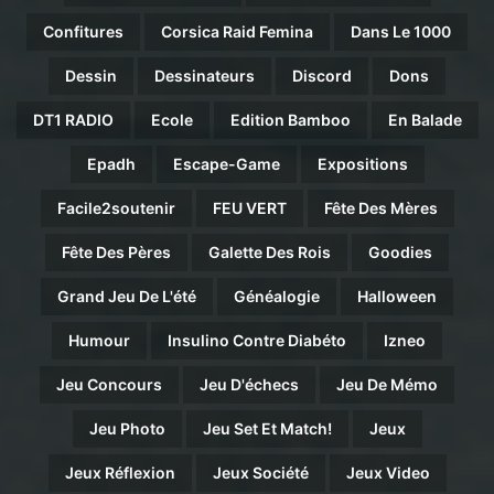
Confitures
Corsica Raid Femina
Dans Le 1000
Dessin
Dessinateurs
Discord
Dons
DT1 RADIO
Ecole
Edition Bamboo
En Balade
Epadh
Escape-Game
Expositions
Facile2soutenir
FEU VERT
Fête Des Mères
Fête Des Pères
Galette Des Rois
Goodies
Grand Jeu De L'été
Généalogie
Halloween
Humour
Insulino Contre Diabéto
Izneo
Jeu Concours
Jeu D'échecs
Jeu De Mémo
Jeu Photo
Jeu Set Et Match!
Jeux
Jeux Réflexion
Jeux Société
Jeux Video