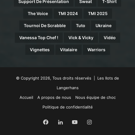
Support De Présentation
Sweat
T-Shirt
The Voice
TMI 2024
TMI 2025
Tournoi De Scrabble
Tuto
Ukraine
Vanessa Top Chef !
Vick & Vicky
Vidéo
Vignettes
Vitalaire
Warriors
© Copyright 2026, Tous droits réservés | Les Ilots de
Langerhans
Accueil
A propos de nous
Nous équipe de choc
Politique de confidentialité
Facebook
Linkedin
YouTube
Instagram