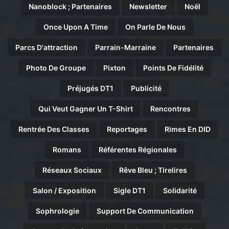
Nanoblock ; Partenaires
Newsletter
Noël
Once Upon A Time
On Parle De Nous
Parcs D'attraction
Parrain-Marraine
Partenaires
Photo De Groupe
Pixton
Points De Fidélité
Préjugés DT1
Publicité
Qui Veut Gagner Un T-Shirt
Rencontres
Rentrée Des Classes
Reportages
Rimes En DID
Romans
Référentes Régionales
Réseaux Sociaux
Rêve Bleu ; Tirelires
Salon / Exposition
Sigle DT1
Solidarité
Sophrologie
Support De Communication