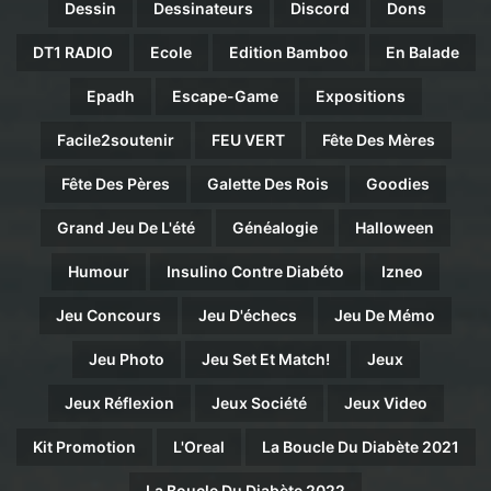
Dessin
Dessinateurs
Discord
Dons
DT1 RADIO
Ecole
Edition Bamboo
En Balade
Epadh
Escape-Game
Expositions
Facile2soutenir
FEU VERT
Fête Des Mères
Fête Des Pères
Galette Des Rois
Goodies
Grand Jeu De L'été
Généalogie
Halloween
Humour
Insulino Contre Diabéto
Izneo
Jeu Concours
Jeu D'échecs
Jeu De Mémo
Jeu Photo
Jeu Set Et Match!
Jeux
Jeux Réflexion
Jeux Société
Jeux Video
Kit Promotion
L'Oreal
La Boucle Du Diabète 2021
La Boucle Du Diabète 2022