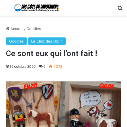
Menu
R
Accueil
/
Goodies
Goodies
Le Club des DID-1
Ce sont eux qui l’ont fait !
19 octobre 2020
0
1 078