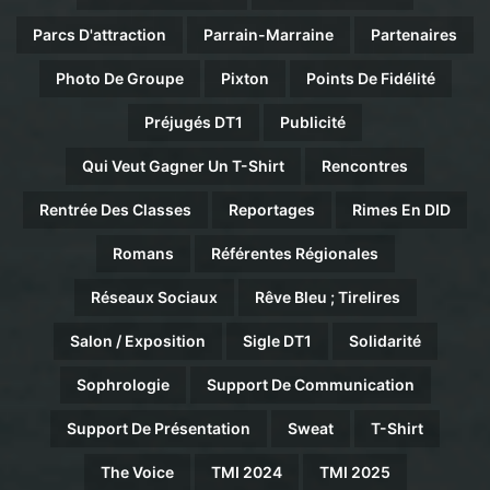
Parcs D'attraction
Parrain-Marraine
Partenaires
Photo De Groupe
Pixton
Points De Fidélité
Préjugés DT1
Publicité
Qui Veut Gagner Un T-Shirt
Rencontres
Rentrée Des Classes
Reportages
Rimes En DID
Romans
Référentes Régionales
Réseaux Sociaux
Rêve Bleu ; Tirelires
Salon / Exposition
Sigle DT1
Solidarité
Sophrologie
Support De Communication
Support De Présentation
Sweat
T-Shirt
The Voice
TMI 2024
TMI 2025