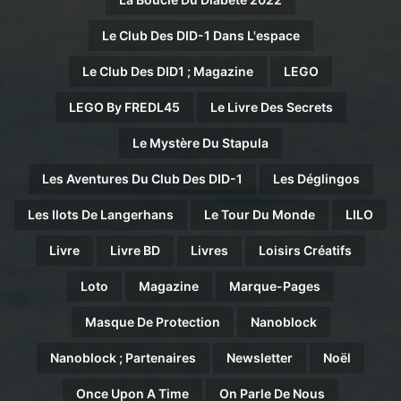
Le Club Des DID-1 Dans L'espace
Le Club Des DID1 ; Magazine
LEGO
LEGO By FREDL45
Le Livre Des Secrets
Le Mystère Du Stapula
Les Aventures Du Club Des DID-1
Les Déglingos
Les Ilots De Langerhans
Le Tour Du Monde
LILO
Livre
Livre BD
Livres
Loisirs Créatifs
Loto
Magazine
Marque-Pages
Masque De Protection
Nanoblock
Nanoblock ; Partenaires
Newsletter
Noël
Once Upon A Time
On Parle De Nous