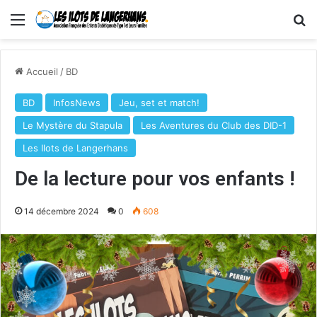
Menu
R
Accueil
/
BD
BD
InfosNews
Jeu, set et match!
Le Mystère du Stapula
Les Aventures du Club des DID-1
Les Ilots de Langerhans
De la lecture pour vos enfants !
14 décembre 2024
0
608