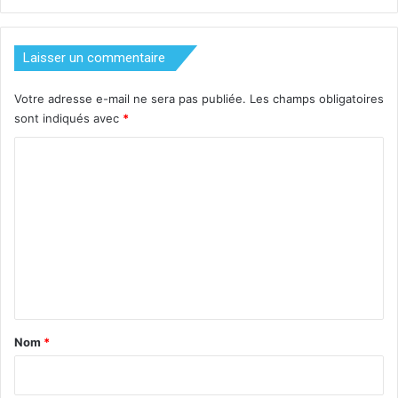
Laisser un commentaire
Votre adresse e-mail ne sera pas publiée.
Les champs obligatoires
sont indiqués avec
*
C
o
m
m
e
n
t
a
Nom
*
i
r