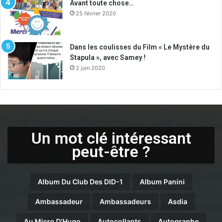
Avant toute chose…
25 février 2020
Dans les coulisses du Film « Le Mystère du
Stapula », avec Samey !
2 juin 2020
Un mot clé intéressant
peut-être ?
Album Du Club Des DID-1
Album Panini
Ambassadeur
Ambassadeurs
Asdia
Au Micro D'Hugo
Autocollants
Autographe