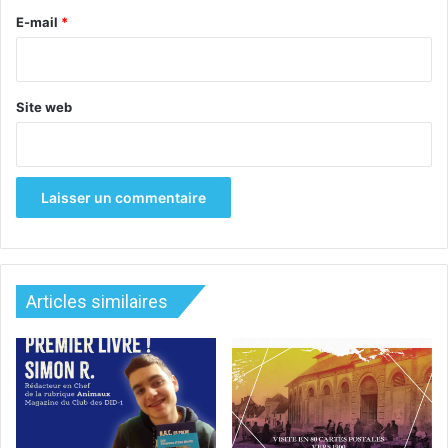
e
E-mail
*
*
Site web
Articles similaires