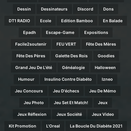
Dessin
Dessinateurs
Discord
Dons
DT1 RADIO
Ecole
Edition Bamboo
En Balade
Epadh
Escape-Game
Expositions
Facile2soutenir
FEU VERT
Fête Des Mères
Fête Des Pères
Galette Des Rois
Goodies
Grand Jeu De L'été
Généalogie
Halloween
Humour
Insulino Contre Diabéto
Izneo
Jeu Concours
Jeu D'échecs
Jeu De Mémo
Jeu Photo
Jeu Set Et Match!
Jeux
Jeux Réflexion
Jeux Société
Jeux Video
Kit Promotion
L'Oreal
La Boucle Du Diabète 2021