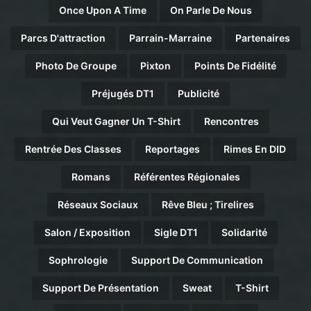
Once Upon A Time
On Parle De Nous
Parcs D'attraction
Parrain-Marraine
Partenaires
Photo De Groupe
Pixton
Points De Fidélité
Préjugés DT1
Publicité
Qui Veut Gagner Un T-Shirt
Rencontres
Rentrée Des Classes
Reportages
Rimes En DID
Romans
Référentes Régionales
Réseaux Sociaux
Rêve Bleu ; Tirelires
Salon / Exposition
Sigle DT1
Solidarité
Sophrologie
Support De Communication
Support De Présentation
Sweat
T-Shirt