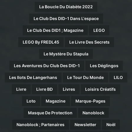
La Boucle Du Diabète 2022
Le Club Des DID-1 Dans L'espace
Le Club Des DID1 ; Magazine
LEGO
LEGO By FREDL45
Le Livre Des Secrets
Le Mystère Du Stapula
Les Aventures Du Club Des DID-1
Les Déglingos
Les Ilots De Langerhans
Le Tour Du Monde
LILO
Livre
Livre BD
Livres
Loisirs Créatifs
Loto
Magazine
Marque-Pages
Masque De Protection
Nanoblock
Nanoblock ; Partenaires
Newsletter
Noël