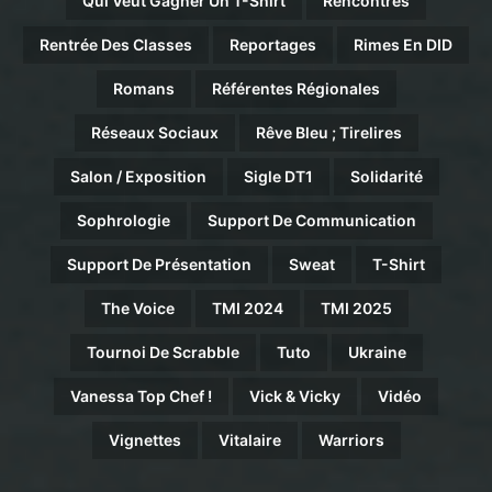
Qui Veut Gagner Un T-Shirt
Rencontres
Rentrée Des Classes
Reportages
Rimes En DID
Romans
Référentes Régionales
Réseaux Sociaux
Rêve Bleu ; Tirelires
Salon / Exposition
Sigle DT1
Solidarité
Sophrologie
Support De Communication
Support De Présentation
Sweat
T-Shirt
The Voice
TMI 2024
TMI 2025
Tournoi De Scrabble
Tuto
Ukraine
Vanessa Top Chef !
Vick & Vicky
Vidéo
Vignettes
Vitalaire
Warriors