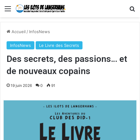
Menu
R
Accueil
/
InfosNews
InfosNews
Le Livre des Secrets
Des secrets, des passions… et
de nouveaux copains
19 juin 2026
0
91