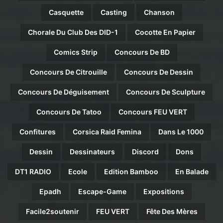
Casquette
Casting
Chanson
Chorale Du Club Des DID-1
Cocotte En Papier
Comics Strip
Concours De BD
Concours De Citrouille
Concours De Dessin
Concours De Déguisement
Concours De Sculpture
Concours De Tatoo
Concours FEU VERT
Confitures
Corsica Raid Femina
Dans Le 1000
Dessin
Dessinateurs
Discord
Dons
DT1 RADIO
Ecole
Edition Bamboo
En Balade
Epadh
Escape-Game
Expositions
Facile2soutenir
FEU VERT
Fête Des Mères