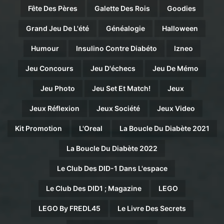
Fête Des Pères
Galette Des Rois
Goodies
Grand Jeu De L'été
Généalogie
Halloween
Humour
Insulino Contre Diabéto
Izneo
Jeu Concours
Jeu D'échecs
Jeu De Mémo
Jeu Photo
Jeu Set Et Match!
Jeux
Jeux Réflexion
Jeux Société
Jeux Video
Kit Promotion
L'Oreal
La Boucle Du Diabète 2021
La Boucle Du Diabète 2022
Le Club Des DID-1 Dans L'espace
Le Club Des DID1 ; Magazine
LEGO
LEGO By FREDL45
Le Livre Des Secrets