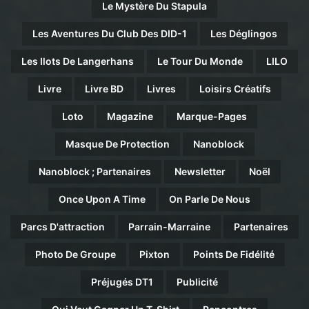
Le Mystère Du Stapula
Les Aventures Du Club Des DID-1
Les Déglingos
Les Ilots De Langerhans
Le Tour Du Monde
LILO
Livre
Livre BD
Livres
Loisirs Créatifs
Loto
Magazine
Marque-Pages
Masque De Protection
Nanoblock
Nanoblock ; Partenaires
Newsletter
Noël
Once Upon A Time
On Parle De Nous
Parcs D'attraction
Parrain-Marraine
Partenaires
Photo De Groupe
Pixton
Points De Fidélité
Préjugés DT1
Publicité