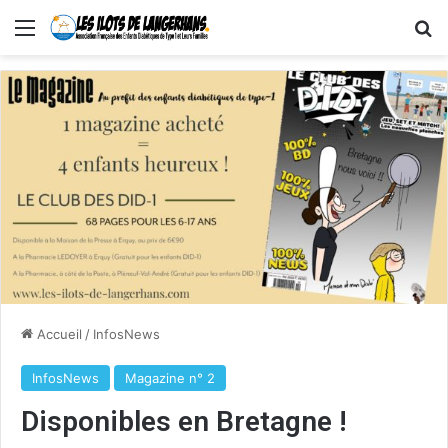
Menu
R
Accueil
/
InfosNews
InfosNews
Magazine n° 2
Disponibles en Bretagne !