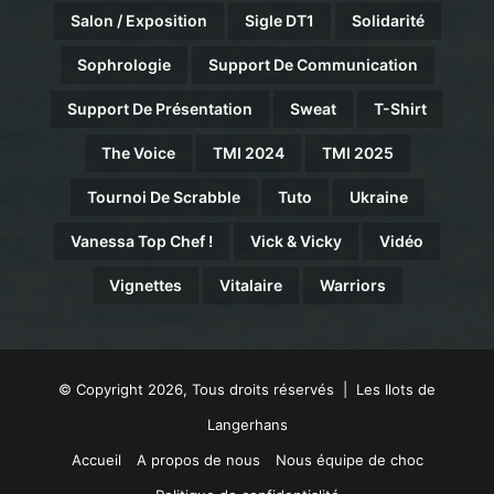
Salon / Exposition
Sigle DT1
Solidarité
Sophrologie
Support De Communication
Support De Présentation
Sweat
T-Shirt
The Voice
TMI 2024
TMI 2025
Tournoi De Scrabble
Tuto
Ukraine
Vanessa Top Chef !
Vick & Vicky
Vidéo
Vignettes
Vitalaire
Warriors
© Copyright 2026, Tous droits réservés | Les Ilots de
Langerhans
Accueil
A propos de nous
Nous équipe de choc