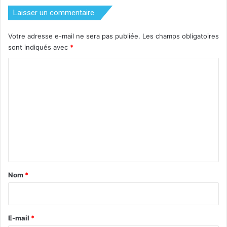
Laisser un commentaire
Votre adresse e-mail ne sera pas publiée.
Les champs obligatoires
sont indiqués avec
*
C
o
m
m
e
n
t
a
Nom
*
i
r
e
E-mail
*