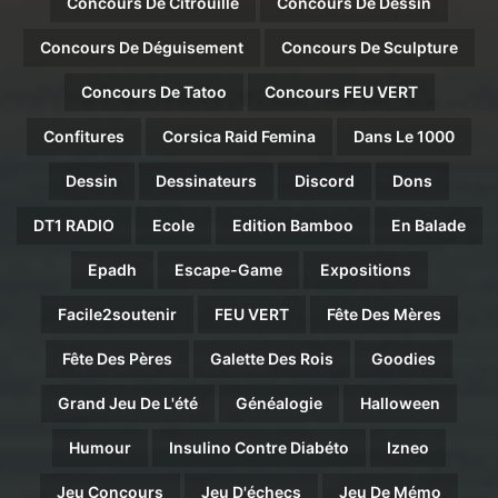
Concours De Citrouille
Concours De Dessin
Concours De Déguisement
Concours De Sculpture
Concours De Tatoo
Concours FEU VERT
Confitures
Corsica Raid Femina
Dans Le 1000
Dessin
Dessinateurs
Discord
Dons
DT1 RADIO
Ecole
Edition Bamboo
En Balade
Epadh
Escape-Game
Expositions
Facile2soutenir
FEU VERT
Fête Des Mères
Fête Des Pères
Galette Des Rois
Goodies
Grand Jeu De L'été
Généalogie
Halloween
Humour
Insulino Contre Diabéto
Izneo
Jeu Concours
Jeu D'échecs
Jeu De Mémo