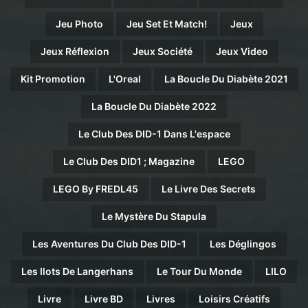
Jeu Photo
Jeu Set Et Match!
Jeux
Jeux Réflexion
Jeux Société
Jeux Video
Kit Promotion
L'Oreal
La Boucle Du Diabète 2021
La Boucle Du Diabète 2022
Le Club Des DID-1 Dans L'espace
Le Club Des DID1 ; Magazine
LEGO
LEGO By FREDL45
Le Livre Des Secrets
Le Mystère Du Stapula
Les Aventures Du Club Des DID-1
Les Déglingos
Les Ilots De Langerhans
Le Tour Du Monde
LILO
Livre
Livre BD
Livres
Loisirs Créatifs