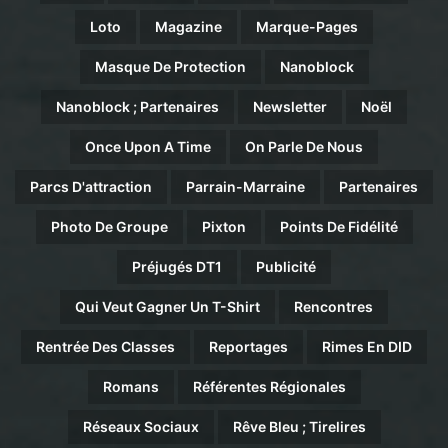
Loto
Magazine
Marque-Pages
Masque De Protection
Nanoblock
Nanoblock ; Partenaires
Newsletter
Noël
Once Upon A Time
On Parle De Nous
Parcs D'attraction
Parrain-Marraine
Partenaires
Photo De Groupe
Pixton
Points De Fidélité
Préjugés DT1
Publicité
Qui Veut Gagner Un T-Shirt
Rencontres
Rentrée Des Classes
Reportages
Rimes En DID
Romans
Référentes Régionales
Réseaux Sociaux
Rêve Bleu ; Tirelires