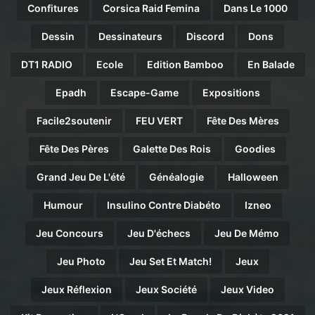
Confitures
Corsica Raid Femina
Dans Le 1000
Dessin
Dessinateurs
Discord
Dons
DT1 RADIO
Ecole
Edition Bamboo
En Balade
Epadh
Escape-Game
Expositions
Facile2soutenir
FEU VERT
Fête Des Mères
Fête Des Pères
Galette Des Rois
Goodies
Grand Jeu De L'été
Généalogie
Halloween
Humour
Insulino Contre Diabéto
Izneo
Jeu Concours
Jeu D'échecs
Jeu De Mémo
Jeu Photo
Jeu Set Et Match!
Jeux
Jeux Réflexion
Jeux Société
Jeux Video