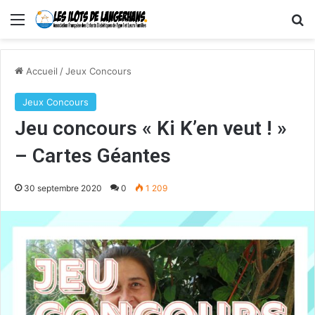
Menu
R
Accueil
/
Jeux Concours
Jeux Concours
Jeu concours « Ki K’en veut ! »
– Cartes Géantes
30 septembre 2020
0
1 209