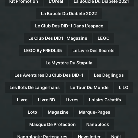
Kit Promotion
L'Oreal
La Boucle Du Diabète 2021
La Boucle Du Diabète 2022
Le Club Des DID-1 Dans L'espace
Le Club Des DID1 ; Magazine
LEGO
LEGO By FREDL45
Le Livre Des Secrets
Le Mystère Du Stapula
Les Aventures Du Club Des DID-1
Les Déglingos
Les Ilots De Langerhans
Le Tour Du Monde
LILO
Livre
Livre BD
Livres
Loisirs Créatifs
Loto
Magazine
Marque-Pages
Masque De Protection
Nanoblock
Nanoblock ; Partenaires
Newsletter
Noël