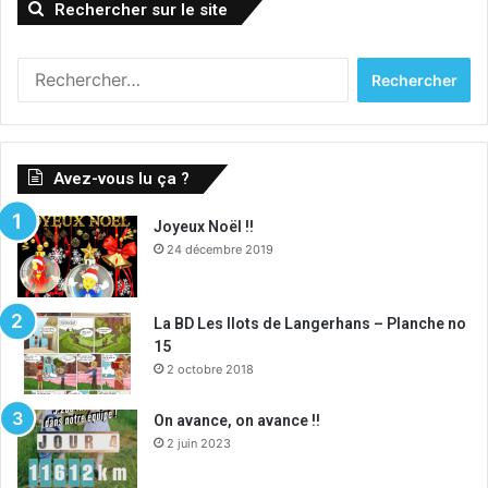
Rechercher sur le site
R
e
c
h
e
Avez-vous lu ça ?
r
c
Joyeux Noël !!
h
24 décembre 2019
e
r
:
La BD Les Ilots de Langerhans – Planche no
15
2 octobre 2018
On avance, on avance !!
2 juin 2023