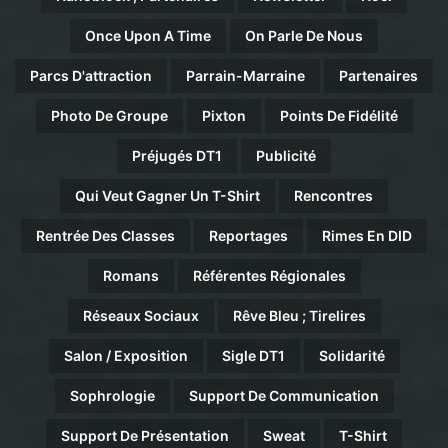
Once Upon A Time
On Parle De Nous
Parcs D'attraction
Parrain-Marraine
Partenaires
Photo De Groupe
Pixton
Points De Fidélité
Préjugés DT1
Publicité
Qui Veut Gagner Un T-Shirt
Rencontres
Rentrée Des Classes
Reportages
Rimes En DID
Romans
Référentes Régionales
Réseaux Sociaux
Rêve Bleu ; Tirelires
Salon / Exposition
Sigle DT1
Solidarité
Sophrologie
Support De Communication
Support De Présentation
Sweat
T-Shirt