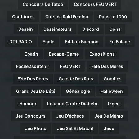
Concours De Tatoo
Concours FEU VERT
Confitures
Corsica Raid Femina
Dans Le 1000
Dessin
Dessinateurs
Discord
Dons
DT1 RADIO
Ecole
Edition Bamboo
En Balade
Epadh
Escape-Game
Expositions
Facile2soutenir
FEU VERT
Fête Des Mères
Fête Des Pères
Galette Des Rois
Goodies
Grand Jeu De L'été
Généalogie
Halloween
Humour
Insulino Contre Diabéto
Izneo
Jeu Concours
Jeu D'échecs
Jeu De Mémo
Jeu Photo
Jeu Set Et Match!
Jeux