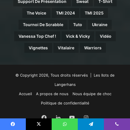
Support De Présentation
Sweat
T-Shirt
The Voice
TMI 2024
TMI 2025
Tournoi De Scrabble
Tuto
Ukraine
Vanessa Top Chef !
Vick & Vicky
Vidéo
Vignettes
Vitalaire
Warriors
© Copyright 2026, Tous droits réservés | Les Ilots de
Langerhans
Accueil
A propos de nous
Nous équipe de choc
Politique de confidentialité
Facebook
Linkedin
YouTube
Instagram