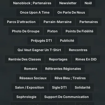
Nanoblock ; Partenaires
Newsletter
Noël
Once Upon A Time
On Parle De Nous
Parcs D'attraction
Parrain-Marraine
Partenaires
Photo De Groupe
Pixton
Points De Fidélité
Préjugés DT1
Publicité
Qui Veut Gagner Un T-Shirt
Rencontres
Rentrée Des Classes
Reportages
Rimes En DID
Romans
Référentes Régionales
Réseaux Sociaux
Rêve Bleu ; Tirelires
Salon / Exposition
Sigle DT1
Solidarité
Sophrologie
Support De Communication