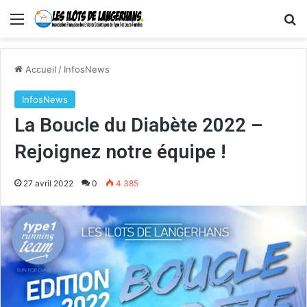
Menu
R
Accueil
/
InfosNews
InfosNews
La Boucle du Diabète 2022 –
Rejoignez notre équipe !
27 avril 2022
0
4 385