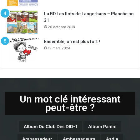
La BD Les Ilots de Langerhans – Planche no
31
26 octobre 2018
Ensemble, on est plus fort !
19 mars 2024
Un mot clé intéressant
peut-être ?
Album Du Club Des DID-1
Album Panini
Ambassadeur
Ambassadeurs
Asdia