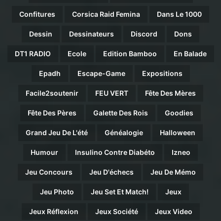
Confitures
Corsica Raid Femina
Dans Le 1000
Dessin
Dessinateurs
Discord
Dons
DT1 RADIO
Ecole
Edition Bamboo
En Balade
Epadh
Escape-Game
Expositions
Facile2soutenir
FEU VERT
Fête Des Mères
Fête Des Pères
Galette Des Rois
Goodies
Grand Jeu De L'été
Généalogie
Halloween
Humour
Insulino Contre Diabéto
Izneo
Jeu Concours
Jeu D'échecs
Jeu De Mémo
Jeu Photo
Jeu Set Et Match!
Jeux
Jeux Réflexion
Jeux Société
Jeux Video