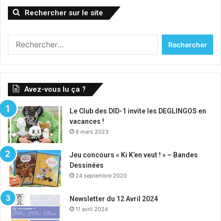
Rechercher sur le site
R
e
c
h
e
Avez-vous lu ça ?
r
c
Le Club des DID-1 invite les DEGLINGOS en
h
vacances !
e
8 mars 2023
r
:
Jeu concours « Ki K’en veut ! » – Bandes
Dessinées
24 septembre 2020
Newsletter du 12 Avril 2024
11 avril 2024