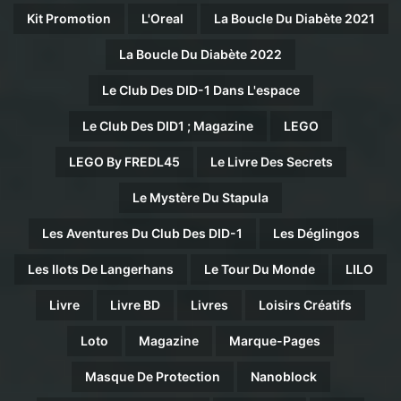
Kit Promotion
L'Oreal
La Boucle Du Diabète 2021
La Boucle Du Diabète 2022
Le Club Des DID-1 Dans L'espace
Le Club Des DID1 ; Magazine
LEGO
LEGO By FREDL45
Le Livre Des Secrets
Le Mystère Du Stapula
Les Aventures Du Club Des DID-1
Les Déglingos
Les Ilots De Langerhans
Le Tour Du Monde
LILO
Livre
Livre BD
Livres
Loisirs Créatifs
Loto
Magazine
Marque-Pages
Masque De Protection
Nanoblock