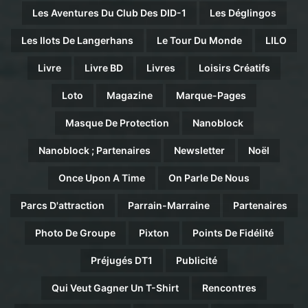
Les Aventures Du Club Des DID-1
Les Déglingos
Les Ilots De Langerhans
Le Tour Du Monde
LILO
Livre
Livre BD
Livres
Loisirs Créatifs
Loto
Magazine
Marque-Pages
Masque De Protection
Nanoblock
Nanoblock ; Partenaires
Newsletter
Noël
Once Upon A Time
On Parle De Nous
Parcs D'attraction
Parrain-Marraine
Partenaires
Photo De Groupe
Pixton
Points De Fidélité
Préjugés DT1
Publicité
Qui Veut Gagner Un T-Shirt
Rencontres