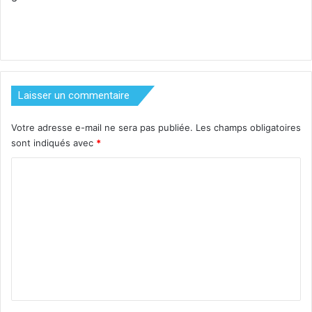
Laisser un commentaire
Votre adresse e-mail ne sera pas publiée.
Les champs obligatoires
sont indiqués avec
*
C
o
m
m
e
n
t