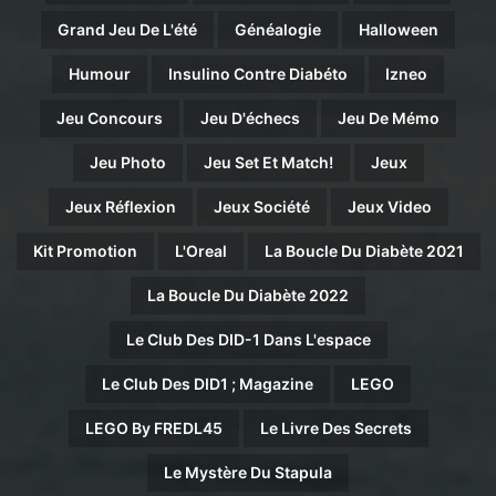
Grand Jeu De L'été
Généalogie
Halloween
Humour
Insulino Contre Diabéto
Izneo
Jeu Concours
Jeu D'échecs
Jeu De Mémo
Jeu Photo
Jeu Set Et Match!
Jeux
Jeux Réflexion
Jeux Société
Jeux Video
Kit Promotion
L'Oreal
La Boucle Du Diabète 2021
La Boucle Du Diabète 2022
Le Club Des DID-1 Dans L'espace
Le Club Des DID1 ; Magazine
LEGO
LEGO By FREDL45
Le Livre Des Secrets
Le Mystère Du Stapula