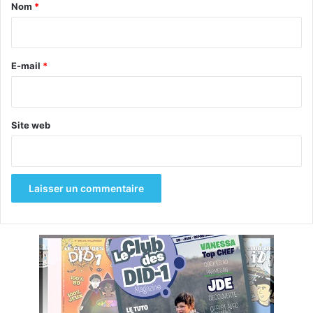
a
Nom
*
i
r
e
E-mail
*
Site web