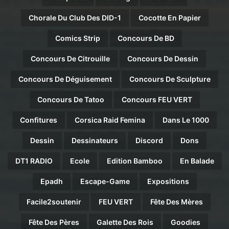
Chorale Du Club Des DID-1
Cocotte En Papier
Comics Strip
Concours De BD
Concours De Citrouille
Concours De Dessin
Concours De Déguisement
Concours De Sculpture
Concours De Tatoo
Concours FEU VERT
Confitures
Corsica Raid Femina
Dans Le 1000
Dessin
Dessinateurs
Discord
Dons
DT1 RADIO
Ecole
Edition Bamboo
En Balade
Epadh
Escape-Game
Expositions
Facile2soutenir
FEU VERT
Fête Des Mères
Fête Des Pères
Galette Des Rois
Goodies