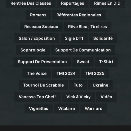
Rentrée Des Classes
Reportages
Rimes En DID
Romans
Référentes Régionales
Réseaux Sociaux
Rêve Bleu ; Tirelires
Salon / Exposition
Sigle DT1
Solidarité
Sophrologie
Support De Communication
Support De Présentation
Sweat
T-Shirt
The Voice
TMI 2024
TMI 2025
Tournoi De Scrabble
Tuto
Ukraine
Vanessa Top Chef !
Vick & Vicky
Vidéo
Vignettes
Vitalaire
Warriors