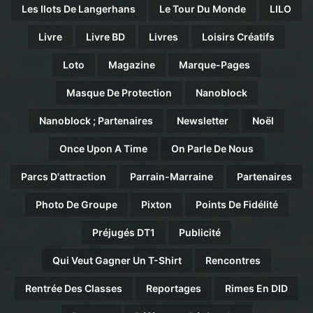
Les Ilots De Langerhans
Le Tour Du Monde
LILO
Livre
Livre BD
Livres
Loisirs Créatifs
Loto
Magazine
Marque-Pages
Masque De Protection
Nanoblock
Nanoblock ; Partenaires
Newsletter
Noël
Once Upon A Time
On Parle De Nous
Parcs D'attraction
Parrain-Marraine
Partenaires
Photo De Groupe
Pixton
Points De Fidélité
Préjugés DT1
Publicité
Qui Veut Gagner Un T-Shirt
Rencontres
Rentrée Des Classes
Reportages
Rimes En DID