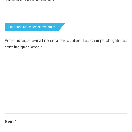
Laisser un commentaire
Votre adresse e-mail ne sera pas publiée.
Les champs obligatoires
sont indiqués avec
*
C
o
m
m
e
n
t
a
Nom
*
i