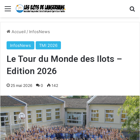
Menu
R
Accueil
/
InfosNews
InfosNews
TMI 2026
Le Tour du Monde des Ilots –
Edition 2026
25 mai 2026
0
142