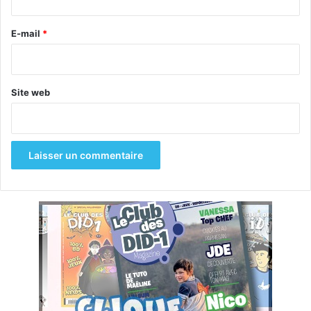
r
e
E-mail
*
*
Site web