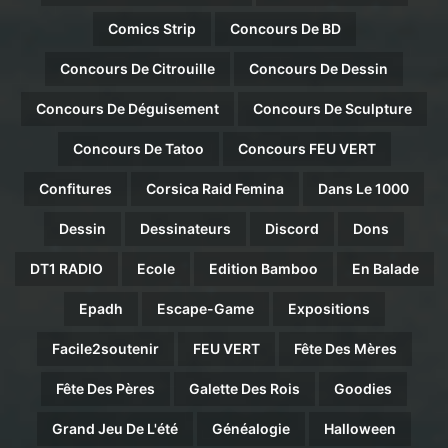
Comics Strip
Concours De BD
Concours De Citrouille
Concours De Dessin
Concours De Déguisement
Concours De Sculpture
Concours De Tatoo
Concours FEU VERT
Confitures
Corsica Raid Femina
Dans Le 1000
Dessin
Dessinateurs
Discord
Dons
DT1 RADIO
Ecole
Edition Bamboo
En Balade
Epadh
Escape-Game
Expositions
Facile2soutenir
FEU VERT
Fête Des Mères
Fête Des Pères
Galette Des Rois
Goodies
Grand Jeu De L'été
Généalogie
Halloween