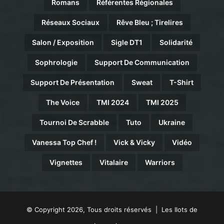
Romans
Référentes Régionales
Réseaux Sociaux
Rêve Bleu ; Tirelires
Salon / Exposition
Sigle DT1
Solidarité
Sophrologie
Support De Communication
Support De Présentation
Sweat
T-Shirt
The Voice
TMI 2024
TMI 2025
Tournoi De Scrabble
Tuto
Ukraine
Vanessa Top Chef !
Vick & Vicky
Vidéo
Vignettes
Vitalaire
Warriors
© Copyright 2026, Tous droits réservés | Les Ilots de