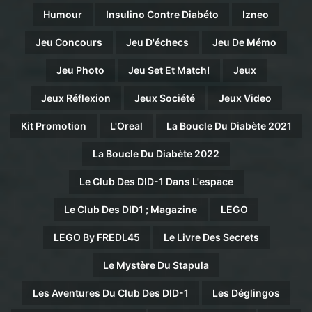
Humour
Insulino Contre Diabéto
Izneo
Jeu Concours
Jeu D'échecs
Jeu De Mémo
Jeu Photo
Jeu Set Et Match!
Jeux
Jeux Réflexion
Jeux Société
Jeux Video
Kit Promotion
L'Oreal
La Boucle Du Diabète 2021
La Boucle Du Diabète 2022
Le Club Des DID-1 Dans L'espace
Le Club Des DID1 ; Magazine
LEGO
LEGO By FREDL45
Le Livre Des Secrets
Le Mystère Du Stapula
Les Aventures Du Club Des DID-1
Les Déglingos