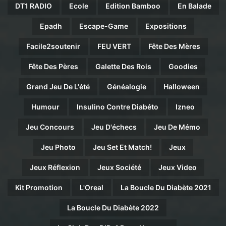
DT1 RADIO
Ecole
Edition Bamboo
En Balade
Epadh
Escape-Game
Expositions
Facile2soutenir
FEU VERT
Fête Des Mères
Fête Des Pères
Galette Des Rois
Goodies
Grand Jeu De L'été
Généalogie
Halloween
Humour
Insulino Contre Diabéto
Izneo
Jeu Concours
Jeu D'échecs
Jeu De Mémo
Jeu Photo
Jeu Set Et Match!
Jeux
Jeux Réflexion
Jeux Société
Jeux Video
Kit Promotion
L'Oreal
La Boucle Du Diabète 2021
La Boucle Du Diabète 2022