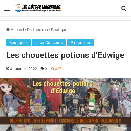
Menu
R
Accueil
/
Partenaires
/
Boutiques
Boutiques
Jeux Concours
Partenaires
Les chouettes potions d’Edwige
31 octobre 2022
0
827