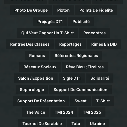
Photo De Groupe
Pixton
Points De Fidélité
Préjugés DT1
Publicité
Qui Veut Gagner Un T-Shirt
Rencontres
Rentrée Des Classes
Reportages
Rimes En DID
Romans
Référentes Régionales
Réseaux Sociaux
Rêve Bleu ; Tirelires
Salon / Exposition
Sigle DT1
Solidarité
Sophrologie
Support De Communication
Support De Présentation
Sweat
T-Shirt
The Voice
TMI 2024
TMI 2025
Tournoi De Scrabble
Tuto
Ukraine