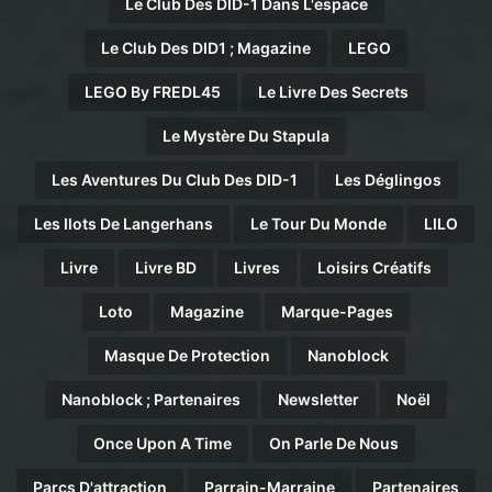
Le Club Des DID-1 Dans L'espace
Le Club Des DID1 ; Magazine
LEGO
LEGO By FREDL45
Le Livre Des Secrets
Le Mystère Du Stapula
Les Aventures Du Club Des DID-1
Les Déglingos
Les Ilots De Langerhans
Le Tour Du Monde
LILO
Livre
Livre BD
Livres
Loisirs Créatifs
Loto
Magazine
Marque-Pages
Masque De Protection
Nanoblock
Nanoblock ; Partenaires
Newsletter
Noël
Once Upon A Time
On Parle De Nous
Parcs D'attraction
Parrain-Marraine
Partenaires