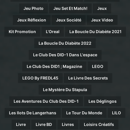
Jeu Photo
Jeu Set Et Match!
Jeux
Jeux Réflexion
Jeux Société
Jeux Video
Kit Promotion
L'Oreal
La Boucle Du Diabète 2021
La Boucle Du Diabète 2022
Le Club Des DID-1 Dans L'espace
Le Club Des DID1 ; Magazine
LEGO
LEGO By FREDL45
Le Livre Des Secrets
Le Mystère Du Stapula
Les Aventures Du Club Des DID-1
Les Déglingos
Les Ilots De Langerhans
Le Tour Du Monde
LILO
Livre
Livre BD
Livres
Loisirs Créatifs