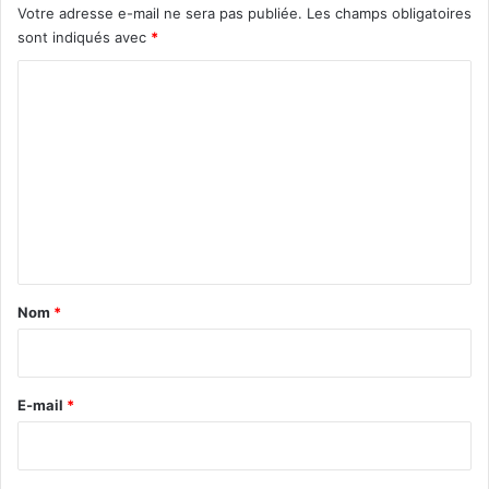
Votre adresse e-mail ne sera pas publiée.
Les champs obligatoires
sont indiqués avec
*
C
o
m
m
e
n
t
a
Nom
*
i
r
e
E-mail
*