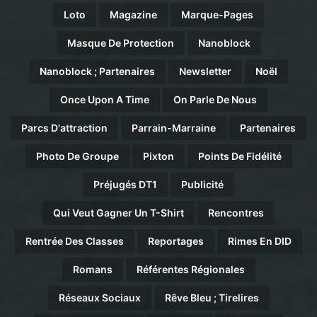
Loto
Magazine
Marque-Pages
Masque De Protection
Nanoblock
Nanoblock ; Partenaires
Newsletter
Noël
Once Upon A Time
On Parle De Nous
Parcs D'attraction
Parrain-Marraine
Partenaires
Photo De Groupe
Pixton
Points De Fidélité
Préjugés DT1
Publicité
Qui Veut Gagner Un T-Shirt
Rencontres
Rentrée Des Classes
Reportages
Rimes En DID
Romans
Référentes Régionales
Réseaux Sociaux
Rêve Bleu ; Tirelires