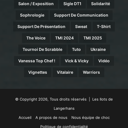
Salon / Exposition
Sigle DT1
Solidarité
Sophrologie
Support De Communication
Support De Présentation
Sweat
T-Shirt
The Voice
TMI 2024
TMI 2025
Tournoi De Scrabble
Tuto
Ukraine
Vanessa Top Chef !
Vick & Vicky
Vidéo
Vignettes
Vitalaire
Warriors
© Copyright 2026, Tous droits réservés | Les Ilots de
Langerhans
Accueil
A propos de nous
Nous équipe de choc
Politique de confidentialité