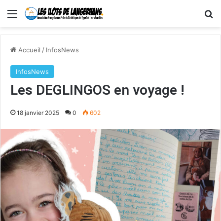
Menu
R
Accueil
/
InfosNews
InfosNews
Les DEGLINGOS en voyage !
18 janvier 2025
0
602