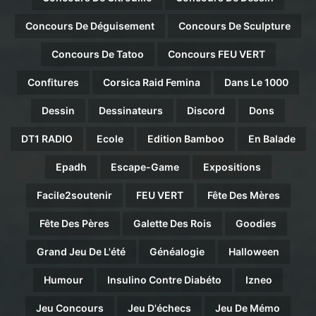
Concours De Déguisement
Concours De Sculpture
Concours De Tatoo
Concours FEU VERT
Confitures
Corsica Raid Femina
Dans Le 1000
Dessin
Dessinateurs
Discord
Dons
DT1 RADIO
Ecole
Edition Bamboo
En Balade
Epadh
Escape-Game
Expositions
Facile2soutenir
FEU VERT
Fête Des Mères
Fête Des Pères
Galette Des Rois
Goodies
Grand Jeu De L'été
Généalogie
Halloween
Humour
Insulino Contre Diabéto
Izneo
Jeu Concours
Jeu D'échecs
Jeu De Mémo