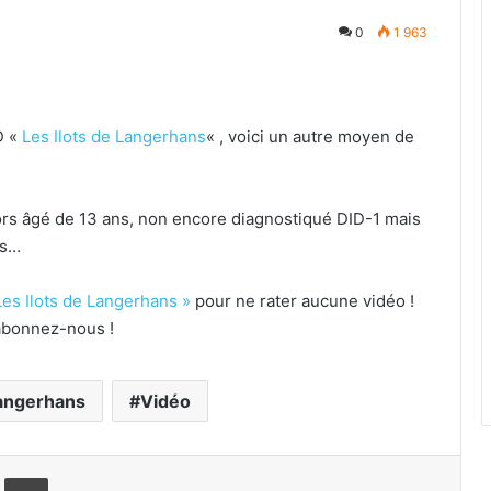
0
1 963
D «
Les Ilots de Langerhans
« , voici un autre moyen de
lors âgé de 13 ans, non encore diagnostiqué DID-1 mais
es…
Les Ilots de Langerhans »
pour ne rater aucune vidéo !
t abonnez-nous !
Langerhans
Vidéo
rtager par email
Imprimer