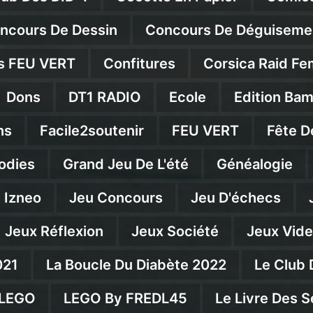
ncours De Dessin
Concours De Déguiseme
s FEU VERT
Confitures
Corsica Raid Fe
Dons
DT1 RADIO
Ecole
Edition Ba
ns
Facile2soutenir
FEU VERT
Fête D
odies
Grand Jeu De L'été
Généalogie
Izneo
Jeu Concours
Jeu D'échecs
Jeux Réflexion
Jeux Société
Jeux Vid
021
La Boucle Du Diabète 2022
Le Club 
LEGO
LEGO By FREDL45
Le Livre Des S