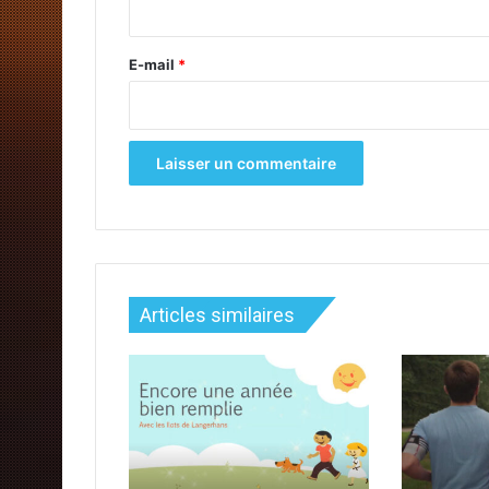
r
e
E-mail
*
*
Articles similaires