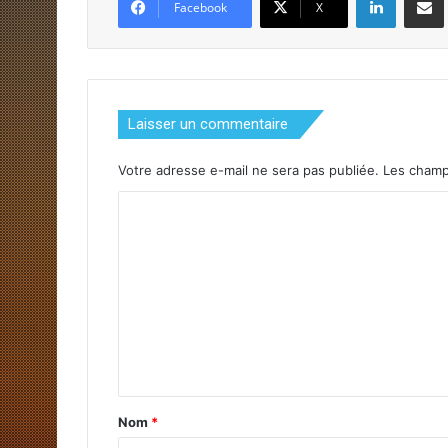
Facebook
X
Laisser un commentaire
Votre adresse e-mail ne sera pas publiée.
Les champ
C
o
m
m
e
n
t
a
Nom
*
i