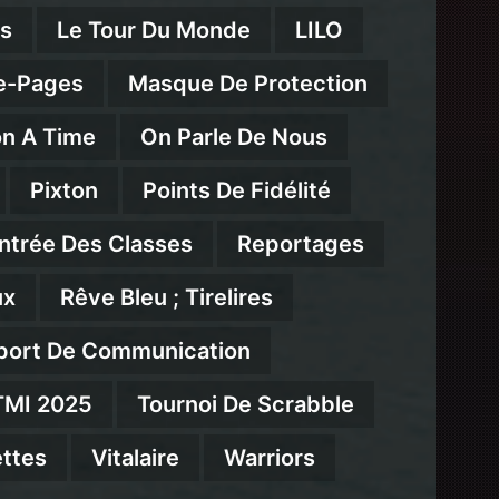
ns
Le Tour Du Monde
LILO
e-Pages
Masque De Protection
n A Time
On Parle De Nous
Pixton
Points De Fidélité
ntrée Des Classes
Reportages
ux
Rêve Bleu ; Tirelires
port De Communication
TMI 2025
Tournoi De Scrabble
ttes
Vitalaire
Warriors