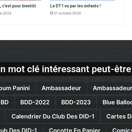
 c’est pour bientôt
Le DT1 vu par les enfants !
e 2024
21 octobre 2024
n mot clé intéressant peut-être
bum Panini
Ambassadeur
Ambassadeur
BD
BDD-2022
BDD-2023
Blue Ballo
Calendrier Du Club Des DID-1
Cartes D
lub Des DID-1
Cocotte En Papier
Comics