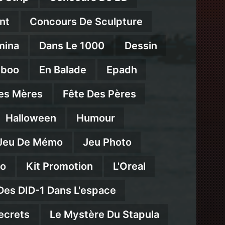
nt
Concours De Sculpture
mina
Dans Le 1000
Dessin
mboo
En Balade
Epadh
es Mères
Fête Des Pères
Halloween
Humour
Jeu De Mémo
Jeu Photo
eo
Kit Promotion
L'Oreal
Des DID-1 Dans L'espace
ecrets
Le Mystère Du Stapula