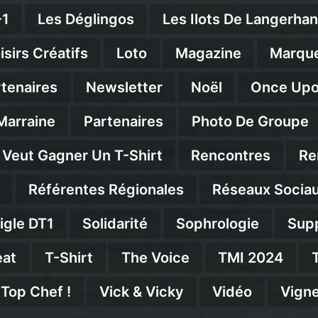
-1
Les Déglingos
Les Ilots De Langerha
isirs Créatifs
Loto
Magazine
Marqu
rtenaires
Newsletter
Noël
Once Upo
Marraine
Partenaires
Photo De Groupe
 Veut Gagner Un T-Shirt
Rencontres
Re
Référentes Régionales
Réseaux Socia
igle DT1
Solidarité
Sophrologie
Sup
at
T-Shirt
The Voice
TMI 2024
Top Chef !
Vick & Vicky
Vidéo
Vigne