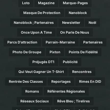
Loto
Magazine
Marque-Pages
Masque De Protection
Nanoblock
Nanoblock ; Partenaires
Newsletter
Noël
Once Upon A Time
On Parle De Nous
Parcs D'attraction
Parrain-Marraine
Partenaires
Photo De Groupe
Pixton
Points De Fidélité
Préjugés DT1
Publicité
Qui Veut Gagner Un T-Shirt
Rencontres
Rentrée Des Classes
Reportages
Rimes En DID
Romans
Référentes Régionales
Réseaux Sociaux
Rêve Bleu ; Tirelires