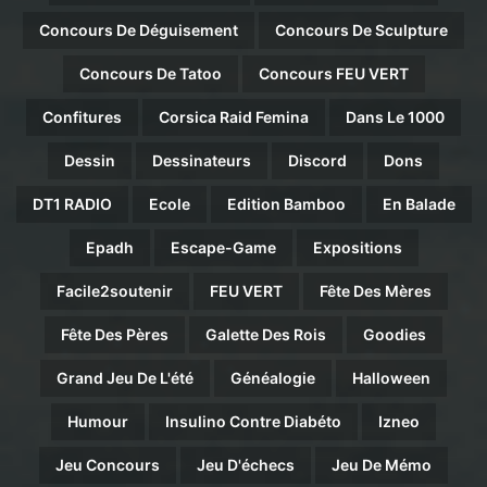
Concours De Déguisement
Concours De Sculpture
Concours De Tatoo
Concours FEU VERT
Confitures
Corsica Raid Femina
Dans Le 1000
Dessin
Dessinateurs
Discord
Dons
DT1 RADIO
Ecole
Edition Bamboo
En Balade
Epadh
Escape-Game
Expositions
Facile2soutenir
FEU VERT
Fête Des Mères
Fête Des Pères
Galette Des Rois
Goodies
Grand Jeu De L'été
Généalogie
Halloween
Humour
Insulino Contre Diabéto
Izneo
Jeu Concours
Jeu D'échecs
Jeu De Mémo