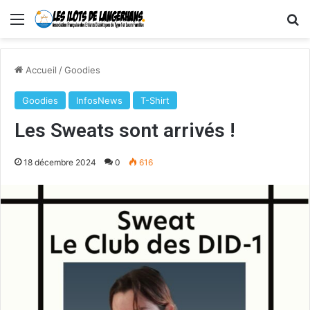
Menu
R
Accueil
/
Goodies
Goodies
InfosNews
T-Shirt
Les Sweats sont arrivés !
18 décembre 2024
0
616