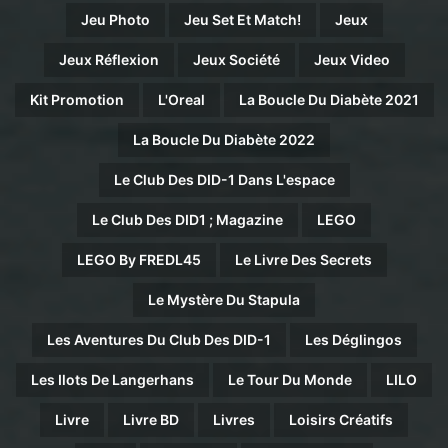
Jeu Photo
Jeu Set Et Match!
Jeux
Jeux Réflexion
Jeux Société
Jeux Video
Kit Promotion
L'Oreal
La Boucle Du Diabète 2021
La Boucle Du Diabète 2022
Le Club Des DID-1 Dans L'espace
Le Club Des DID1 ; Magazine
LEGO
LEGO By FREDL45
Le Livre Des Secrets
Le Mystère Du Stapula
Les Aventures Du Club Des DID-1
Les Déglingos
Les Ilots De Langerhans
Le Tour Du Monde
LILO
Livre
Livre BD
Livres
Loisirs Créatifs