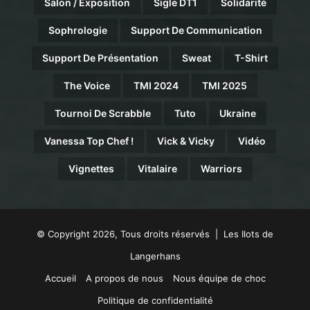
Salon / Exposition
Sigle DT1
Solidarité
Sophrologie
Support De Communication
Support De Présentation
Sweat
T-Shirt
The Voice
TMI 2024
TMI 2025
Tournoi De Scrabble
Tuto
Ukraine
Vanessa Top Chef !
Vick & Vicky
Vidéo
Vignettes
Vitalaire
Warriors
© Copyright 2026, Tous droits réservés | Les Ilots de
Langerhans
Accueil
A propos de nous
Nous équipe de choc
Politique de confidentialité