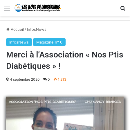
Menu
R
Accueil
/
InfosNews
InfosNews
Magazine n° 0
Merci à l’Association « Nos Ptis
Diabétiques » !
4 septembre 2020
0
1 213