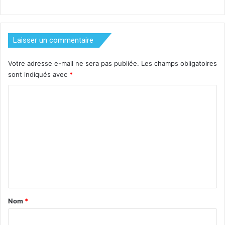
Laisser un commentaire
Votre adresse e-mail ne sera pas publiée.
Les champs obligatoires
sont indiqués avec
*
C
o
m
m
e
n
t
a
Nom
*
i