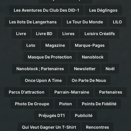
Les Aventures Du Club Des DID-1
Les Déglingos
Les Ilots De Langerhans
Le Tour Du Monde
LILO
Livre
Livre BD
Livres
Loisirs Créatifs
Loto
Magazine
Marque-Pages
Masque De Protection
Nanoblock
Nanoblock ; Partenaires
Newsletter
Noël
Once Upon A Time
On Parle De Nous
Parcs D'attraction
Parrain-Marraine
Partenaires
Photo De Groupe
Pixton
Points De Fidélité
Préjugés DT1
Publicité
Qui Veut Gagner Un T-Shirt
Rencontres