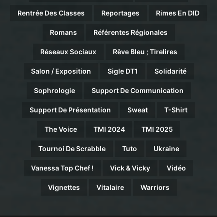
Rentrée Des Classes
Reportages
Rimes En DID
Romans
Référentes Régionales
Réseaux Sociaux
Rêve Bleu ; Tirelires
Salon / Exposition
Sigle DT1
Solidarité
Sophrologie
Support De Communication
Support De Présentation
Sweat
T-Shirt
The Voice
TMI 2024
TMI 2025
Tournoi De Scrabble
Tuto
Ukraine
Vanessa Top Chef !
Vick & Vicky
Vidéo
Vignettes
Vitalaire
Warriors