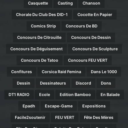
Casquette
Casting
Chanson
Chorale Du Club Des DID-1
Cocotte En Papier
Comics Strip
Concours De BD
Concours De Citrouille
Concours De Dessin
Concours De Déguisement
Concours De Sculpture
Concours De Tatoo
Concours FEU VERT
Confitures
Corsica Raid Femina
Dans Le 1000
Dessin
Dessinateurs
Discord
Dons
DT1 RADIO
Ecole
Edition Bamboo
En Balade
Epadh
Escape-Game
Expositions
Facile2soutenir
FEU VERT
Fête Des Mères