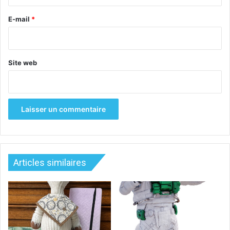
r
e
E-mail
*
*
Site web
Articles similaires