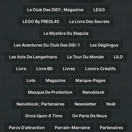
Le Club Des DID1 ; Magazine
LEGO
LEGO By FREDL45
Le Livre Des Secrets
Le Mystère Du Stapula
Les Aventures Du Club Des DID-1
Les Déglingos
Les Ilots De Langerhans
Le Tour Du Monde
LILO
Livre
Livre BD
Livres
Loisirs Créatifs
Loto
Magazine
Marque-Pages
Masque De Protection
Nanoblock
Nanoblock ; Partenaires
Newsletter
Noël
Once Upon A Time
On Parle De Nous
Parcs D'attraction
Parrain-Marraine
Partenaires