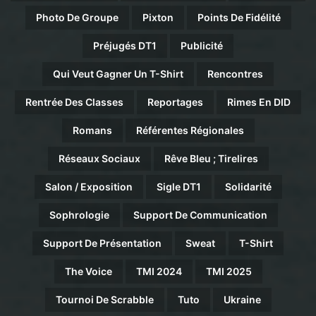
Photo De Groupe
Pixton
Points De Fidélité
Préjugés DT1
Publicité
Qui Veut Gagner Un T-Shirt
Rencontres
Rentrée Des Classes
Reportages
Rimes En DID
Romans
Référentes Régionales
Réseaux Sociaux
Rêve Bleu ; Tirelires
Salon / Exposition
Sigle DT1
Solidarité
Sophrologie
Support De Communication
Support De Présentation
Sweat
T-Shirt
The Voice
TMI 2024
TMI 2025
Tournoi De Scrabble
Tuto
Ukraine