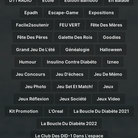
DT1 RADIO
Ecole
Edition Bamboo
En Balade
Epadh
Escape-Game
Expositions
Facile2soutenir
FEU VERT
Fête Des Mères
Fête Des Pères
Galette Des Rois
Goodies
Grand Jeu De L'été
Généalogie
Halloween
Humour
Insulino Contre Diabéto
Izneo
Jeu Concours
Jeu D'échecs
Jeu De Mémo
Jeu Photo
Jeu Set Et Match!
Jeux
Jeux Réflexion
Jeux Société
Jeux Video
Kit Promotion
L'Oreal
La Boucle Du Diabète 2021
La Boucle Du Diabète 2022
Le Club Des DID-1 Dans L'espace