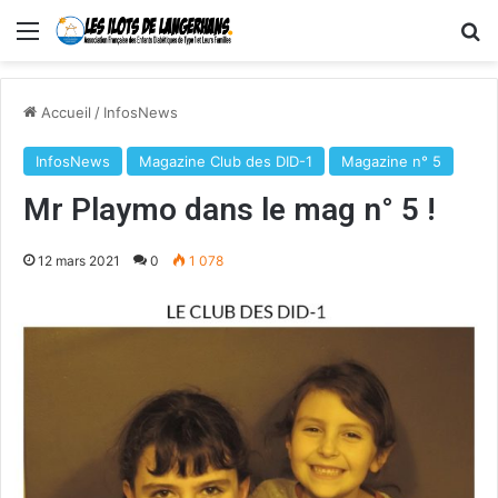
Menu
R
Accueil
/
InfosNews
InfosNews
Magazine Club des DID-1
Magazine n° 5
Mr Playmo dans le mag n° 5 !
12 mars 2021
0
1 078