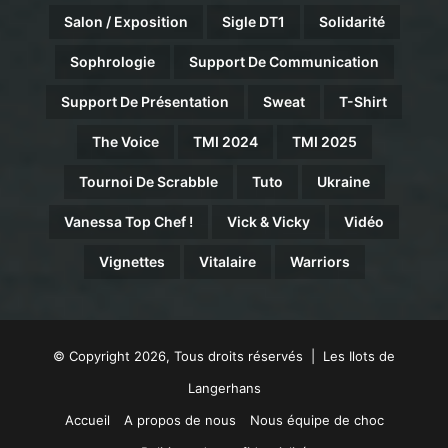
Salon / Exposition
Sigle DT1
Solidarité
Sophrologie
Support De Communication
Support De Présentation
Sweat
T-Shirt
The Voice
TMI 2024
TMI 2025
Tournoi De Scrabble
Tuto
Ukraine
Vanessa Top Chef !
Vick & Vicky
Vidéo
Vignettes
Vitalaire
Warriors
© Copyright 2026, Tous droits réservés | Les Ilots de
Langerhans
Accueil
A propos de nous
Nous équipe de choc