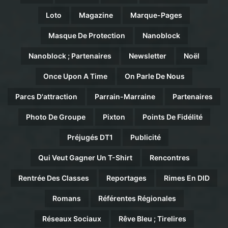
Loto
Magazine
Marque-Pages
Masque De Protection
Nanoblock
Nanoblock ; Partenaires
Newsletter
Noël
Once Upon A Time
On Parle De Nous
Parcs D'attraction
Parrain-Marraine
Partenaires
Photo De Groupe
Pixton
Points De Fidélité
Préjugés DT1
Publicité
Qui Veut Gagner Un T-Shirt
Rencontres
Rentrée Des Classes
Reportages
Rimes En DID
Romans
Référentes Régionales
Réseaux Sociaux
Rêve Bleu ; Tirelires