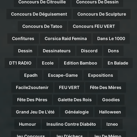
Concours De Citrouille
Concours De Dessin
Concours De Déguisement
Concours De Sculpture
Concours De Tatoo
Concours FEU VERT
Confitures
Corsica Raid Femina
Dans Le 1000
Dessin
Dessinateurs
Discord
Dons
DT1 RADIO
Ecole
Edition Bamboo
En Balade
Epadh
Escape-Game
Expositions
Facile2soutenir
FEU VERT
Fête Des Mères
Fête Des Pères
Galette Des Rois
Goodies
Grand Jeu De L'été
Généalogie
Halloween
Humour
Insulino Contre Diabéto
Izneo
Jeu Concours
Jeu D'échecs
Jeu De Mémo