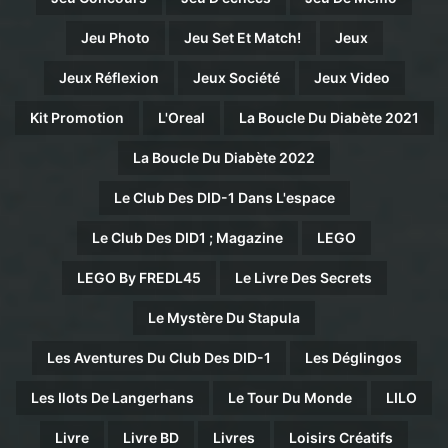
Jeu Photo
Jeu Set Et Match!
Jeux
Jeux Réflexion
Jeux Société
Jeux Video
Kit Promotion
L'Oreal
La Boucle Du Diabète 2021
La Boucle Du Diabète 2022
Le Club Des DID-1 Dans L'espace
Le Club Des DID1 ; Magazine
LEGO
LEGO By FREDL45
Le Livre Des Secrets
Le Mystère Du Stapula
Les Aventures Du Club Des DID-1
Les Déglingos
Les Ilots De Langerhans
Le Tour Du Monde
LILO
Livre
Livre BD
Livres
Loisirs Créatifs