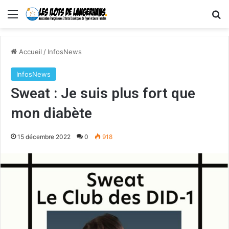
Menu
R
Accueil
/
InfosNews
InfosNews
Sweat : Je suis plus fort que
mon diabète
15 décembre 2022
0
918