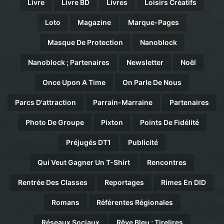
Livre
Livre BD
Livres
Loisirs Créatifs
Loto
Magazine
Marque-Pages
Masque De Protection
Nanoblock
Nanoblock ; Partenaires
Newsletter
Noël
Once Upon A Time
On Parle De Nous
Parcs D'attraction
Parrain-Marraine
Partenaires
Photo De Groupe
Pixton
Points De Fidélité
Préjugés DT1
Publicité
Qui Veut Gagner Un T-Shirt
Rencontres
Rentrée Des Classes
Reportages
Rimes En DID
Romans
Référentes Régionales
Réseaux Sociaux
Rêve Bleu ; Tirelires