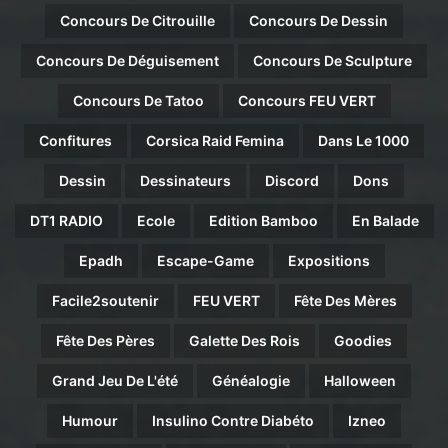
Concours De Citrouille
Concours De Dessin
Concours De Déguisement
Concours De Sculpture
Concours De Tatoo
Concours FEU VERT
Confitures
Corsica Raid Femina
Dans Le 1000
Dessin
Dessinateurs
Discord
Dons
DT1 RADIO
Ecole
Edition Bamboo
En Balade
Epadh
Escape-Game
Expositions
Facile2soutenir
FEU VERT
Fête Des Mères
Fête Des Pères
Galette Des Rois
Goodies
Grand Jeu De L'été
Généalogie
Halloween
Humour
Insulino Contre Diabéto
Izneo