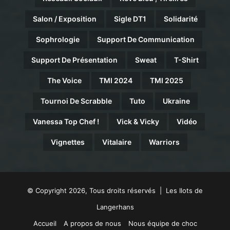
Salon / Exposition
Sigle DT1
Solidarité
Sophrologie
Support De Communication
Support De Présentation
Sweat
T-Shirt
The Voice
TMI 2024
TMI 2025
Tournoi De Scrabble
Tuto
Ukraine
Vanessa Top Chef !
Vick & Vicky
Vidéo
Vignettes
Vitalaire
Warriors
© Copyright 2026, Tous droits réservés | Les Ilots de
Langerhans
Accueil
A propos de nous
Nous équipe de choc