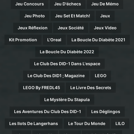
Jeu Concours
Jeu D'échecs
Jeu De Mémo
Jeu Photo
Jeu Set Et Match!
Jeux
Jeux Réflexion
Jeux Société
Jeux Video
Kit Promotion
L'Oreal
La Boucle Du Diabète 2021
La Boucle Du Diabète 2022
Le Club Des DID-1 Dans L'espace
Le Club Des DID1 ; Magazine
LEGO
LEGO By FREDL45
Le Livre Des Secrets
Le Mystère Du Stapula
Les Aventures Du Club Des DID-1
Les Déglingos
Les Ilots De Langerhans
Le Tour Du Monde
LILO