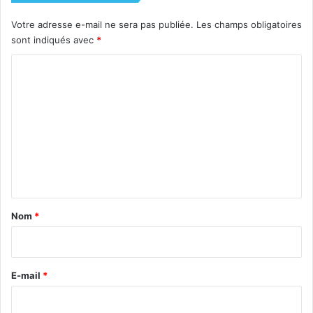
Votre adresse e-mail ne sera pas publiée.
Les champs obligatoires
sont indiqués avec
*
C
o
m
m
e
n
t
a
Nom
*
i
r
e
E-mail
*
*