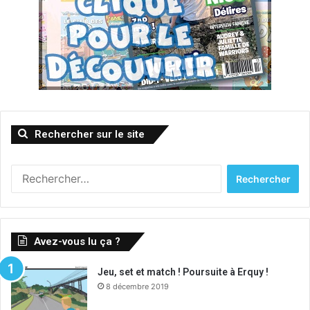
Rechercher sur le site
R
e
c
h
e
Avez-vous lu ça ?
r
c
Jeu, set et match ! Poursuite à Erquy !
h
8 décembre 2019
e
r