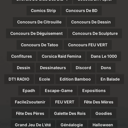
Comics Strip
Concours De BD
Concours De Citrouille
Concours De Dessin
Concours De Déguisement
Concours De Sculpture
Concours De Tatoo
Concours FEU VERT
Confitures
Corsica Raid Femina
Dans Le 1000
Dessin
Dessinateurs
Discord
Dons
DT1 RADIO
Ecole
Edition Bamboo
En Balade
Epadh
Escape-Game
Expositions
Facile2soutenir
FEU VERT
Fête Des Mères
Fête Des Pères
Galette Des Rois
Goodies
Grand Jeu De L'été
Généalogie
Halloween