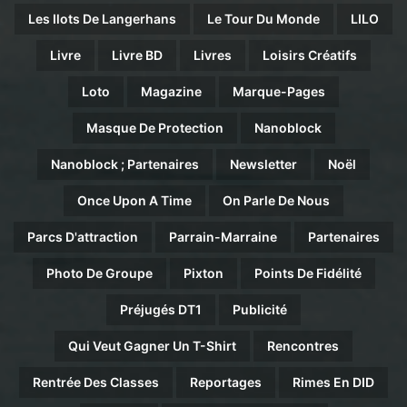
Les Ilots De Langerhans
Le Tour Du Monde
LILO
Livre
Livre BD
Livres
Loisirs Créatifs
Loto
Magazine
Marque-Pages
Masque De Protection
Nanoblock
Nanoblock ; Partenaires
Newsletter
Noël
Once Upon A Time
On Parle De Nous
Parcs D'attraction
Parrain-Marraine
Partenaires
Photo De Groupe
Pixton
Points De Fidélité
Préjugés DT1
Publicité
Qui Veut Gagner Un T-Shirt
Rencontres
Rentrée Des Classes
Reportages
Rimes En DID