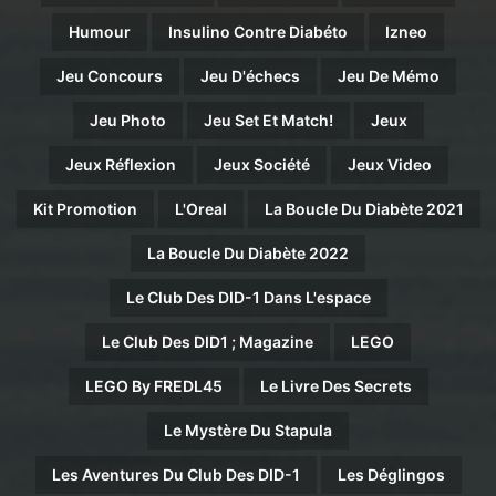
Humour
Insulino Contre Diabéto
Izneo
Jeu Concours
Jeu D'échecs
Jeu De Mémo
Jeu Photo
Jeu Set Et Match!
Jeux
Jeux Réflexion
Jeux Société
Jeux Video
Kit Promotion
L'Oreal
La Boucle Du Diabète 2021
La Boucle Du Diabète 2022
Le Club Des DID-1 Dans L'espace
Le Club Des DID1 ; Magazine
LEGO
LEGO By FREDL45
Le Livre Des Secrets
Le Mystère Du Stapula
Les Aventures Du Club Des DID-1
Les Déglingos