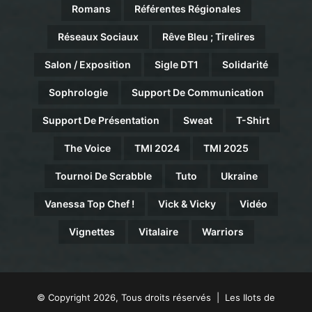
Romans
Référentes Régionales
Réseaux Sociaux
Rêve Bleu ; Tirelires
Salon / Exposition
Sigle DT1
Solidarité
Sophrologie
Support De Communication
Support De Présentation
Sweat
T-Shirt
The Voice
TMI 2024
TMI 2025
Tournoi De Scrabble
Tuto
Ukraine
Vanessa Top Chef !
Vick & Vicky
Vidéo
Vignettes
Vitalaire
Warriors
© Copyright 2026, Tous droits réservés | Les Ilots de