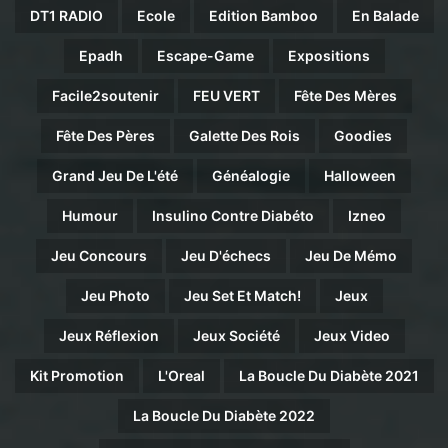
DT1 RADIO
Ecole
Edition Bamboo
En Balade
Epadh
Escape-Game
Expositions
Facile2soutenir
FEU VERT
Fête Des Mères
Fête Des Pères
Galette Des Rois
Goodies
Grand Jeu De L'été
Généalogie
Halloween
Humour
Insulino Contre Diabéto
Izneo
Jeu Concours
Jeu D'échecs
Jeu De Mémo
Jeu Photo
Jeu Set Et Match!
Jeux
Jeux Réflexion
Jeux Société
Jeux Video
Kit Promotion
L'Oreal
La Boucle Du Diabète 2021
La Boucle Du Diabète 2022