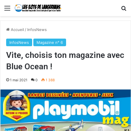
Menu
R
Accueil
/
InfosNews
InfosNews
Magazine n° 6
Vite, choisis ton magazine avec
Blue Ocean !
1 mai 2021
0
1 388