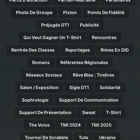
Photo De Groupe
Pixton
Points De Fidélité
Préjugés DT1
Publicité
Qui Veut Gagner Un T-Shirt
Rencontres
Rentrée Des Classes
Reportages
Rimes En DID
Romans
Référentes Régionales
Réseaux Sociaux
Rêve Bleu ; Tirelires
Salon / Exposition
Sigle DT1
Solidarité
Sophrologie
Support De Communication
Support De Présentation
Sweat
T-Shirt
The Voice
TMI 2024
TMI 2025
Tournoi De Scrabble
Tuto
Ukraine