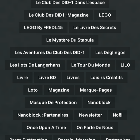
Le Club Des DID-1 Dans L'espace
Le Club Des DID1 ; Magazine
LEGO
LEGO By FREDL45
Le Livre Des Secrets
Le Mystère Du Stapula
Les Aventures Du Club Des DID-1
Les Déglingos
Les Ilots De Langerhans
Le Tour Du Monde
LILO
Livre
Livre BD
Livres
Loisirs Créatifs
Loto
Magazine
Marque-Pages
Masque De Protection
Nanoblock
Nanoblock ; Partenaires
Newsletter
Noël
Once Upon A Time
On Parle De Nous
Parcs D'attraction
Parrain-Marraine
Partenaires