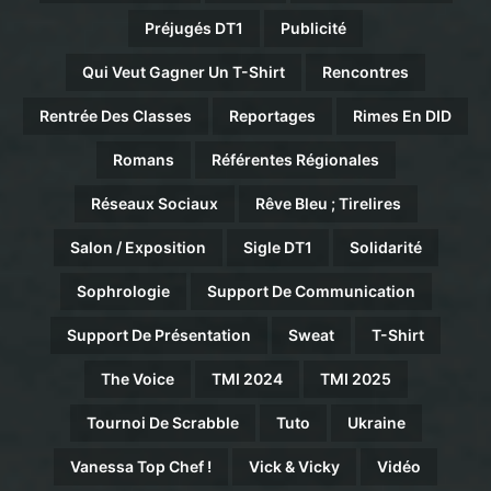
Préjugés DT1
Publicité
Qui Veut Gagner Un T-Shirt
Rencontres
Rentrée Des Classes
Reportages
Rimes En DID
Romans
Référentes Régionales
Réseaux Sociaux
Rêve Bleu ; Tirelires
Salon / Exposition
Sigle DT1
Solidarité
Sophrologie
Support De Communication
Support De Présentation
Sweat
T-Shirt
The Voice
TMI 2024
TMI 2025
Tournoi De Scrabble
Tuto
Ukraine
Vanessa Top Chef !
Vick & Vicky
Vidéo