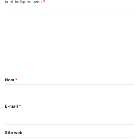
sont indiqués avec
*
C
o
m
m
e
n
t
a
Nom
*
i
r
e
E-mail
*
*
Site web