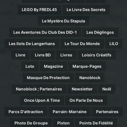
LEGO By FREDL45
Le Livre Des Secrets
Le Mystère Du Stapula
Les Aventures Du Club Des DID-1
Les Déglingos
Les Ilots De Langerhans
Le Tour Du Monde
LILO
Livre
Livre BD
Livres
Loisirs Créatifs
Loto
Magazine
Marque-Pages
Masque De Protection
Nanoblock
Nanoblock ; Partenaires
Newsletter
Noël
Once Upon A Time
On Parle De Nous
Parcs D'attraction
Parrain-Marraine
Partenaires
Photo De Groupe
Pixton
Points De Fidélité