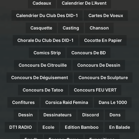
Cadeaux
Calendrier De L'Avent
Calendrier Du Club Des DID-1
Cartes De Voeux
Casquette
Casting
Chanson
Chorale Du Club Des DID-1
Cocotte En Papier
Comics Strip
Concours De BD
Concours De Citrouille
Concours De Dessin
Concours De Déguisement
Concours De Sculpture
Concours De Tatoo
Concours FEU VERT
Confitures
Corsica Raid Femina
Dans Le 1000
Dessin
Dessinateurs
Discord
Dons
DT1 RADIO
Ecole
Edition Bamboo
En Balade