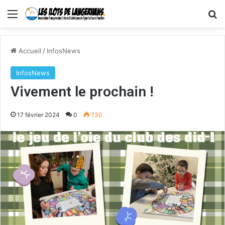
Menu
R
Accueil
/
InfosNews
InfosNews
Vivement le prochain !
17 février 2024
0
730