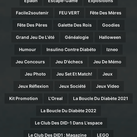
Epadh
Escape-Game
Expositions
Facile2soutenir
FEU VERT
Fête Des Mères
Fête Des Pères
Galette Des Rois
Goodies
Grand Jeu De L'été
Généalogie
Halloween
Humour
Insulino Contre Diabéto
Izneo
Jeu Concours
Jeu D'échecs
Jeu De Mémo
Jeu Photo
Jeu Set Et Match!
Jeux
Jeux Réflexion
Jeux Société
Jeux Video
Kit Promotion
L'Oreal
La Boucle Du Diabète 2021
La Boucle Du Diabète 2022
Le Club Des DID-1 Dans L'espace
Le Club Des DID1 ; Magazine
LEGO