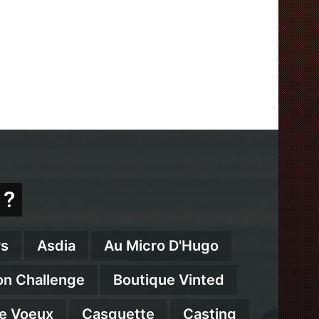
 ?
s
Asdia
Au Micro D'Hugo
on Challenge
Boutique Vinted
e Voeux
Casquette
Casting