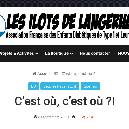
rojets & Activités
La Boutique
Nous contacter
NOUS
Accueil
/
BD
/
C’est où, c’est où ?!
BD
Jeu, set et match!
Scènes
C’est où, c’est où ?!
29 septembre 2019
0
2 149