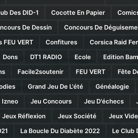
lub Des DID-1
Cocotte En Papier
Comics
ncours De Dessin
Concours De Déguiseme
s FEU VERT
Confitures
Corsica Raid Fe
Dons
DT1 RADIO
Ecole
Edition Ba
ns
Facile2soutenir
FEU VERT
Fête D
odies
Grand Jeu De L'été
Généalogie
Izneo
Jeu Concours
Jeu D'échecs
Jeux Réflexion
Jeux Société
Jeux Vid
021
La Boucle Du Diabète 2022
Le Club 