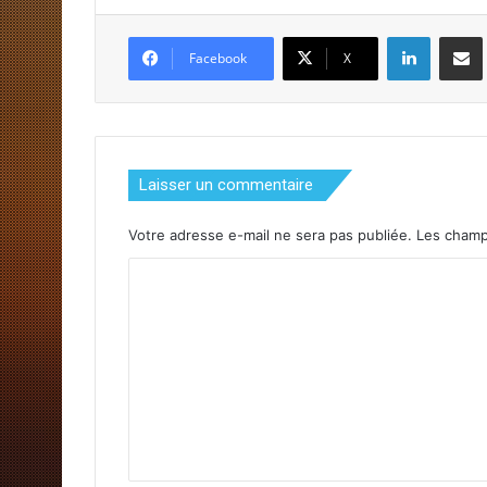
Linkedin
Partager par email
Facebook
X
Laisser un commentaire
Votre adresse e-mail ne sera pas publiée.
Les champs
C
o
m
m
e
n
t