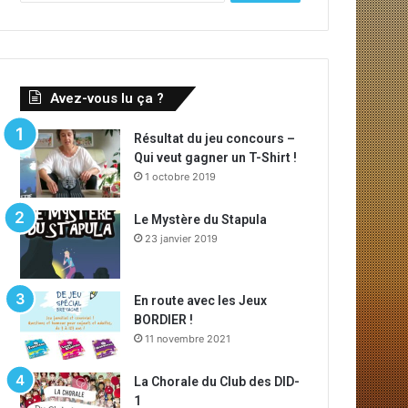
c
h
e
r
c
Avez-vous lu ça ?
h
e
Résultat du jeu concours –
r
Qui veut gagner un T-Shirt !
1 octobre 2019
:
Le Mystère du Stapula
23 janvier 2019
En route avec les Jeux
BORDIER !
11 novembre 2021
La Chorale du Club des DID-
1