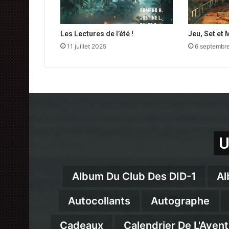
Les Lectures de l’été !
Jeu, Set et M
11 juillet 2025
6 septembr
U
Album Du Club Des DID-1
Al
Autocollants
Autographe
Cadeaux
Calendrier De L'Avent