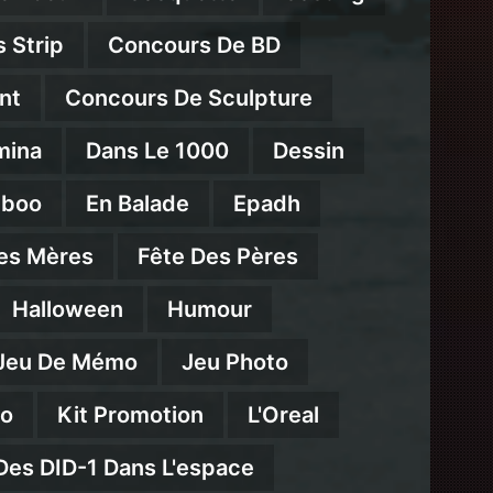
 Strip
Concours De BD
nt
Concours De Sculpture
mina
Dans Le 1000
Dessin
mboo
En Balade
Epadh
es Mères
Fête Des Pères
Halloween
Humour
Jeu De Mémo
Jeu Photo
eo
Kit Promotion
L'Oreal
Des DID-1 Dans L'espace