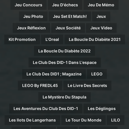
Jeu Concours
Jeu D'échecs
Jeu De Mémo
Jeu Photo
Jeu Set Et Match!
Jeux
Jeux Réflexion
Jeux Société
Jeux Video
Kit Promotion
L'Oreal
La Boucle Du Diabète 2021
La Boucle Du Diabète 2022
Le Club Des DID-1 Dans L'espace
Le Club Des DID1 ; Magazine
LEGO
LEGO By FREDL45
Le Livre Des Secrets
Le Mystère Du Stapula
Les Aventures Du Club Des DID-1
Les Déglingos
Les Ilots De Langerhans
Le Tour Du Monde
LILO