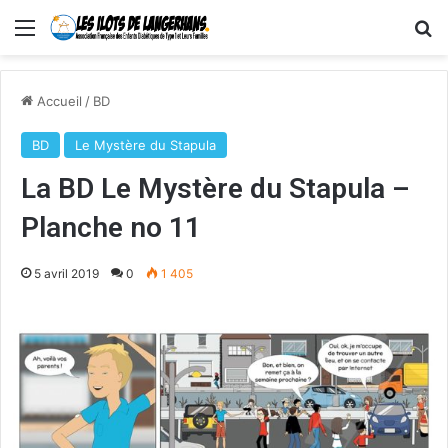
Menu
R
Accueil
/
BD
BD
Le Mystère du Stapula
La BD Le Mystère du Stapula –
Planche no 11
5 avril 2019
0
1 405