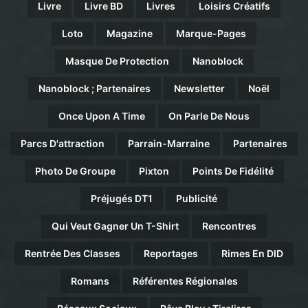
Livre
Livre BD
Livres
Loisirs Créatifs
Loto
Magazine
Marque-Pages
Masque De Protection
Nanoblock
Nanoblock ; Partenaires
Newsletter
Noël
Once Upon A Time
On Parle De Nous
Parcs D'attraction
Parrain-Marraine
Partenaires
Photo De Groupe
Pixton
Points De Fidélité
Préjugés DT1
Publicité
Qui Veut Gagner Un T-Shirt
Rencontres
Rentrée Des Classes
Reportages
Rimes En DID
Romans
Référentes Régionales