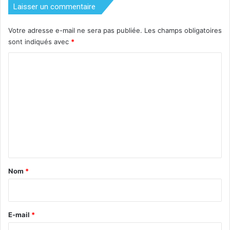
Laisser un commentaire
Votre adresse e-mail ne sera pas publiée.
Les champs obligatoires
sont indiqués avec
*
C
o
m
m
e
n
t
a
Nom
*
i
r
e
E-mail
*
*