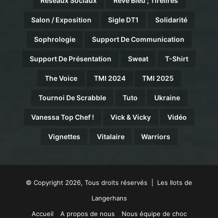
Réseaux Sociaux
Rêve Bleu ; Tirelires
Salon / Exposition
Sigle DT1
Solidarité
Sophrologie
Support De Communication
Support De Présentation
Sweat
T-Shirt
The Voice
TMI 2024
TMI 2025
Tournoi De Scrabble
Tuto
Ukraine
Vanessa Top Chef !
Vick & Vicky
Vidéo
Vignettes
Vitalaire
Warriors
© Copyright 2026, Tous droits réservés | Les Ilots de
Langerhans
Accueil
A propos de nous
Nous équipe de choc