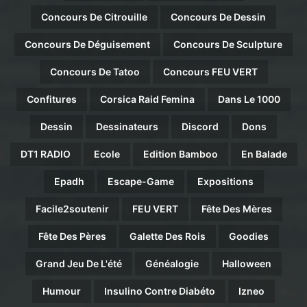
Concours De Citrouille
Concours De Dessin
Concours De Déguisement
Concours De Sculpture
Concours De Tatoo
Concours FEU VERT
Confitures
Corsica Raid Femina
Dans Le 1000
Dessin
Dessinateurs
Discord
Dons
DT1 RADIO
Ecole
Edition Bamboo
En Balade
Epadh
Escape-Game
Expositions
Facile2soutenir
FEU VERT
Fête Des Mères
Fête Des Pères
Galette Des Rois
Goodies
Grand Jeu De L'été
Généalogie
Halloween
Humour
Insulino Contre Diabéto
Izneo