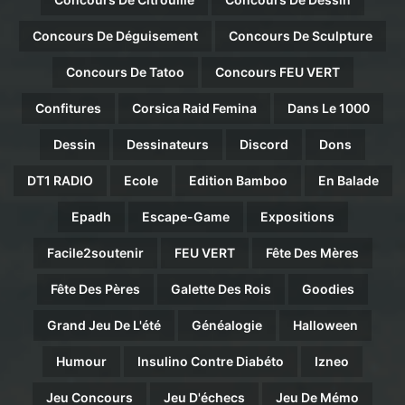
Concours De Déguisement
Concours De Sculpture
Concours De Tatoo
Concours FEU VERT
Confitures
Corsica Raid Femina
Dans Le 1000
Dessin
Dessinateurs
Discord
Dons
DT1 RADIO
Ecole
Edition Bamboo
En Balade
Epadh
Escape-Game
Expositions
Facile2soutenir
FEU VERT
Fête Des Mères
Fête Des Pères
Galette Des Rois
Goodies
Grand Jeu De L'été
Généalogie
Halloween
Humour
Insulino Contre Diabéto
Izneo
Jeu Concours
Jeu D'échecs
Jeu De Mémo