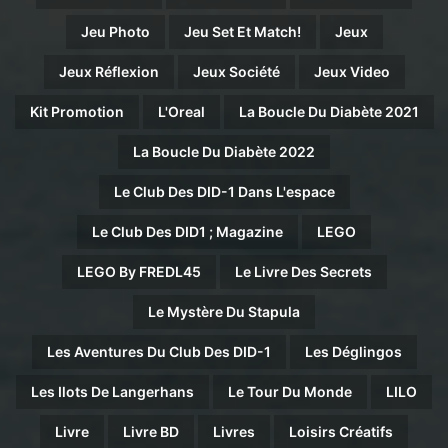
Jeu Photo
Jeu Set Et Match!
Jeux
Jeux Réflexion
Jeux Société
Jeux Video
Kit Promotion
L'Oreal
La Boucle Du Diabète 2021
La Boucle Du Diabète 2022
Le Club Des DID-1 Dans L'espace
Le Club Des DID1 ; Magazine
LEGO
LEGO By FREDL45
Le Livre Des Secrets
Le Mystère Du Stapula
Les Aventures Du Club Des DID-1
Les Déglingos
Les Ilots De Langerhans
Le Tour Du Monde
LILO
Livre
Livre BD
Livres
Loisirs Créatifs