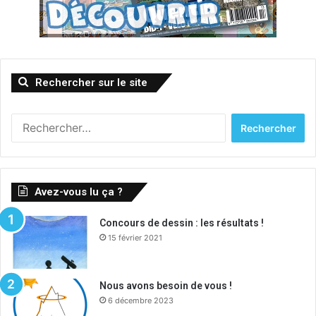
Rechercher sur le site
R
e
c
h
e
Avez-vous lu ça ?
r
c
Concours de dessin : les résultats !
h
15 février 2021
e
r
:
Nous avons besoin de vous !
6 décembre 2023