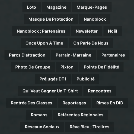
Loto
Magazine
Marque-Pages
Masque De Protection
Nanoblock
Nanoblock ; Partenaires
Newsletter
Noël
Once Upon A Time
On Parle De Nous
Parcs D'attraction
Parrain-Marraine
Partenaires
Photo De Groupe
Pixton
Points De Fidélité
Préjugés DT1
Publicité
Qui Veut Gagner Un T-Shirt
Rencontres
Rentrée Des Classes
Reportages
Rimes En DID
Romans
Référentes Régionales
Réseaux Sociaux
Rêve Bleu ; Tirelires