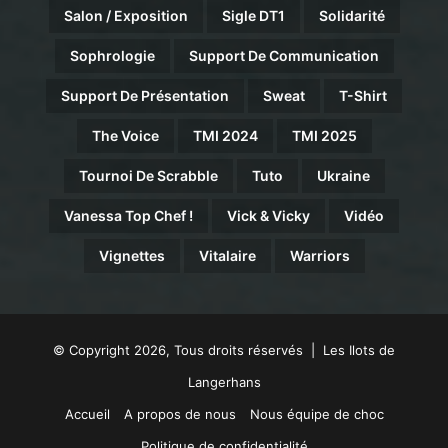
Salon / Exposition
Sigle DT1
Solidarité
Sophrologie
Support De Communication
Support De Présentation
Sweat
T-Shirt
The Voice
TMI 2024
TMI 2025
Tournoi De Scrabble
Tuto
Ukraine
Vanessa Top Chef !
Vick & Vicky
Vidéo
Vignettes
Vitalaire
Warriors
© Copyright 2026, Tous droits réservés | Les Ilots de
Langerhans
Accueil
A propos de nous
Nous équipe de choc
Politique de confidentialité