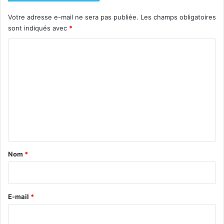
Votre adresse e-mail ne sera pas publiée.
Les champs obligatoires
sont indiqués avec
*
C
o
m
m
e
n
t
a
Nom
*
i
r
e
E-mail
*