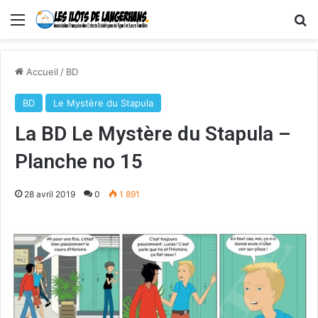
Menu
R
Accueil
/
BD
BD
Le Mystère du Stapula
La BD Le Mystère du Stapula –
Planche no 15
28 avril 2019
0
1 891