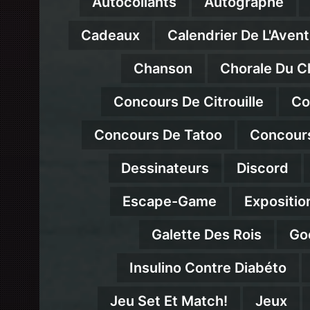
Autocollants
Autographe
Cadeaux
Calendrier De L'Avent
Chanson
Chorale Du C
Concours De Citrouille
Co
Concours De Tatoo
Concour
Dessinateurs
Discord
Escape-Game
Expositio
Galette Des Rois
Go
Insulino Contre Diabéto
Jeu Set Et Match!
Jeux