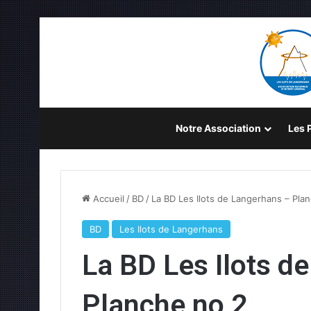
Notre Association
Les P
Accueil
/
BD
/
La BD Les Ilots de Langerhans – Pla
BD
Les Ilots de Langerhans
La BD Les Ilots d
Planche no 2