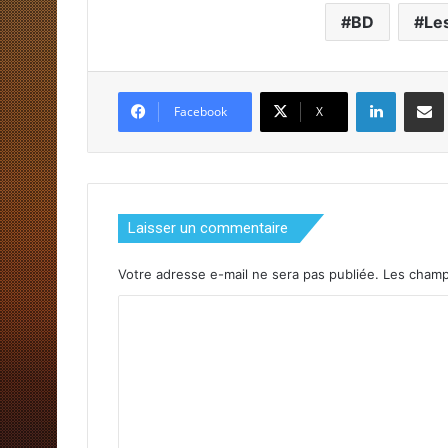
BD
Le
Linkedin
Partager par email
Facebook
X
Laisser un commentaire
Votre adresse e-mail ne sera pas publiée.
Les champs
C
o
m
m
e