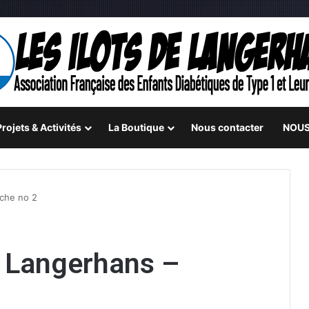
rojets & Activités
La Boutique
Nous contacter
NOUS
nche no 2
e Langerhans –