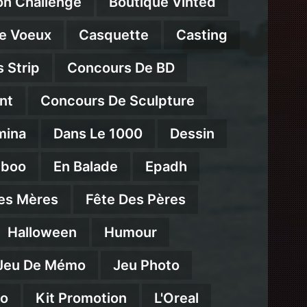
on Challenge
Boutique Vinted
e Voeux
Casquette
Casting
 Strip
Concours De BD
nt
Concours De Sculpture
mina
Dans Le 1000
Dessin
mboo
En Balade
Epadh
es Mères
Fête Des Pères
Halloween
Humour
Jeu De Mémo
Jeu Photo
eo
Kit Promotion
L'Oreal