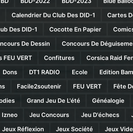
BD
BDD-2022
BDD-2023
Blue Ballo
Calendrier Du Club Des DID-1
Cartes D
lub Des DID-1
Cocotte En Papier
Comics
ncours De Dessin
Concours De Déguiseme
s FEU VERT
Confitures
Corsica Raid Fe
Dons
DT1 RADIO
Ecole
Edition Ba
ns
Facile2soutenir
FEU VERT
Fête D
odies
Grand Jeu De L'été
Généalogie
Izneo
Jeu Concours
Jeu D'échecs
Jeux Réflexion
Jeux Société
Jeux Vid