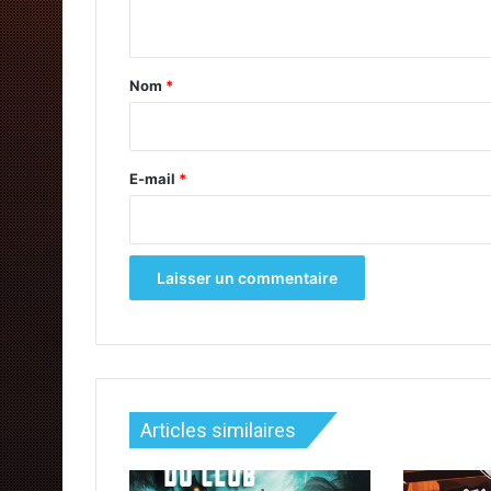
n
t
a
Nom
*
i
r
e
E-mail
*
Articles similaires