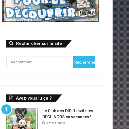
Rechercher sur le site
R
e
c
h
e
r
c
Avez-vous lu ça ?
h
e
Le Club des DID-1 invite les
r
DEGLINGOS en vacances !
8 mars 2023
: