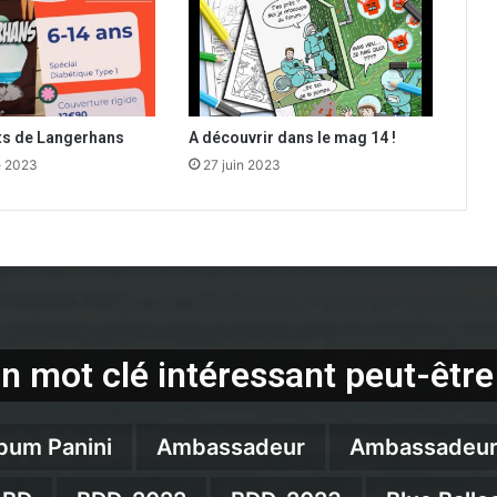
ots de Langerhans
A découvrir dans le mag 14 !
e 2023
27 juin 2023
n mot clé intéressant peut-être
bum Panini
Ambassadeur
Ambassadeur