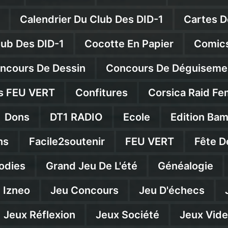
Calendrier Du Club Des DID-1
Cartes D
lub Des DID-1
Cocotte En Papier
Comics
ncours De Dessin
Concours De Déguiseme
s FEU VERT
Confitures
Corsica Raid Fe
Dons
DT1 RADIO
Ecole
Edition Ba
ns
Facile2soutenir
FEU VERT
Fête D
odies
Grand Jeu De L'été
Généalogie
Izneo
Jeu Concours
Jeu D'échecs
Jeux Réflexion
Jeux Société
Jeux Vid