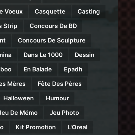
e Voeux
Casquette
Casting
 Strip
Concours De BD
nt
Concours De Sculpture
mina
Dans Le 1000
Dessin
mboo
En Balade
Epadh
es Mères
Fête Des Pères
Halloween
Humour
Jeu De Mémo
Jeu Photo
eo
Kit Promotion
L'Oreal