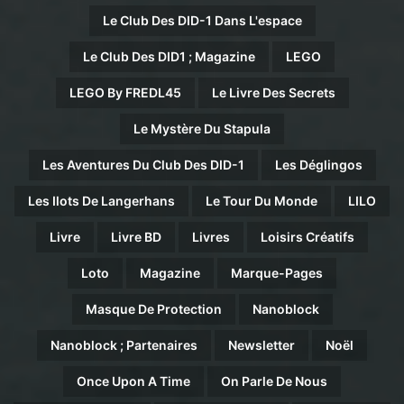
Le Club Des DID-1 Dans L'espace
Le Club Des DID1 ; Magazine
LEGO
LEGO By FREDL45
Le Livre Des Secrets
Le Mystère Du Stapula
Les Aventures Du Club Des DID-1
Les Déglingos
Les Ilots De Langerhans
Le Tour Du Monde
LILO
Livre
Livre BD
Livres
Loisirs Créatifs
Loto
Magazine
Marque-Pages
Masque De Protection
Nanoblock
Nanoblock ; Partenaires
Newsletter
Noël
Once Upon A Time
On Parle De Nous