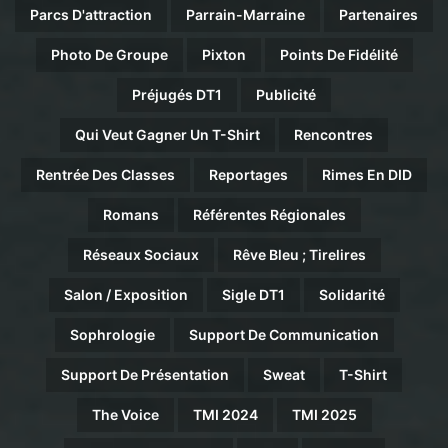
Parcs D'attraction
Parrain-Marraine
Partenaires
Photo De Groupe
Pixton
Points De Fidélité
Préjugés DT1
Publicité
Qui Veut Gagner Un T-Shirt
Rencontres
Rentrée Des Classes
Reportages
Rimes En DID
Romans
Référentes Régionales
Réseaux Sociaux
Rêve Bleu ; Tirelires
Salon / Exposition
Sigle DT1
Solidarité
Sophrologie
Support De Communication
Support De Présentation
Sweat
T-Shirt
The Voice
TMI 2024
TMI 2025