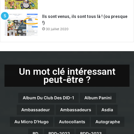
Ils sont venus, ils sont tous là ! (ou presque
!)
30 juillet 2020
Un mot clé intéressant
peut-être ?
Album Du Club Des DID-1
Album Panini
Ambassadeur
Ambassadeurs
Asdia
Au Micro D'Hugo
Autocollants
Autographe
BD
BDD-2022
BDD-2023