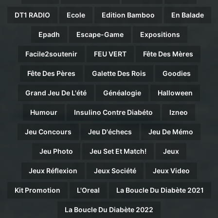
DT1 RADIO
Ecole
Edition Bamboo
En Balade
Epadh
Escape-Game
Expositions
Facile2soutenir
FEU VERT
Fête Des Mères
Fête Des Pères
Galette Des Rois
Goodies
Grand Jeu De L'été
Généalogie
Halloween
Humour
Insulino Contre Diabéto
Izneo
Jeu Concours
Jeu D'échecs
Jeu De Mémo
Jeu Photo
Jeu Set Et Match!
Jeux
Jeux Réflexion
Jeux Société
Jeux Video
Kit Promotion
L'Oreal
La Boucle Du Diabète 2021
La Boucle Du Diabète 2022