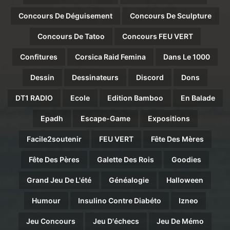
Concours De Déguisement
Concours De Sculpture
Concours De Tatoo
Concours FEU VERT
Confitures
Corsica Raid Femina
Dans Le 1000
Dessin
Dessinateurs
Discord
Dons
DT1 RADIO
Ecole
Edition Bamboo
En Balade
Epadh
Escape-Game
Expositions
Facile2soutenir
FEU VERT
Fête Des Mères
Fête Des Pères
Galette Des Rois
Goodies
Grand Jeu De L'été
Généalogie
Halloween
Humour
Insulino Contre Diabéto
Izneo
Jeu Concours
Jeu D'échecs
Jeu De Mémo