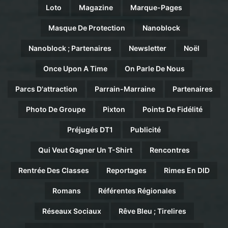
Loto
Magazine
Marque-Pages
Masque De Protection
Nanoblock
Nanoblock ; Partenaires
Newsletter
Noël
Once Upon A Time
On Parle De Nous
Parcs D'attraction
Parrain-Marraine
Partenaires
Photo De Groupe
Pixton
Points De Fidélité
Préjugés DT1
Publicité
Qui Veut Gagner Un T-Shirt
Rencontres
Rentrée Des Classes
Reportages
Rimes En DID
Romans
Référentes Régionales
Réseaux Sociaux
Rêve Bleu ; Tirelires