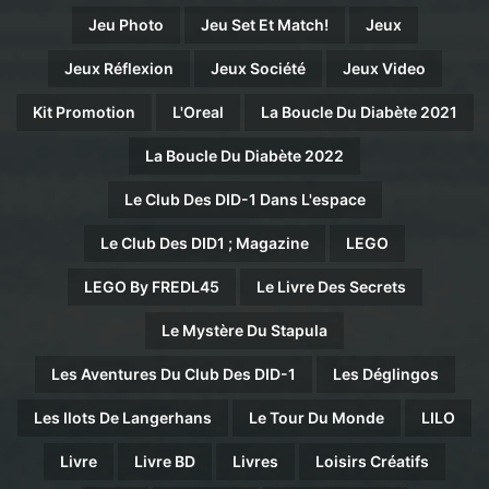
Jeu Photo
Jeu Set Et Match!
Jeux
Jeux Réflexion
Jeux Société
Jeux Video
Kit Promotion
L'Oreal
La Boucle Du Diabète 2021
La Boucle Du Diabète 2022
Le Club Des DID-1 Dans L'espace
Le Club Des DID1 ; Magazine
LEGO
LEGO By FREDL45
Le Livre Des Secrets
Le Mystère Du Stapula
Les Aventures Du Club Des DID-1
Les Déglingos
Les Ilots De Langerhans
Le Tour Du Monde
LILO
Livre
Livre BD
Livres
Loisirs Créatifs