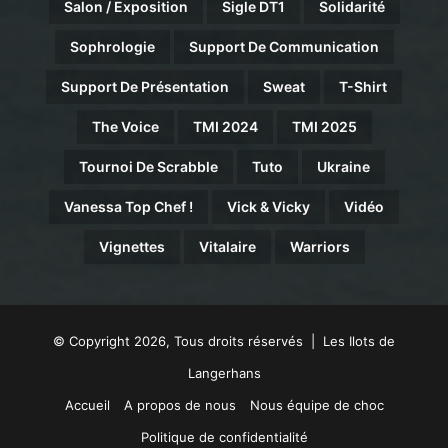
Salon / Exposition
Sigle DT1
Solidarité
Sophrologie
Support De Communication
Support De Présentation
Sweat
T-Shirt
The Voice
TMI 2024
TMI 2025
Tournoi De Scrabble
Tuto
Ukraine
Vanessa Top Chef !
Vick & Vicky
Vidéo
Vignettes
Vitalaire
Warriors
© Copyright 2026, Tous droits réservés | Les Ilots de
Langerhans
Accueil
A propos de nous
Nous équipe de choc
Politique de confidentialité