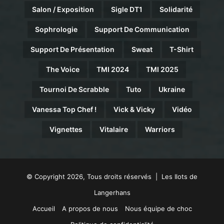
Salon / Exposition
Sigle DT1
Solidarité
Sophrologie
Support De Communication
Support De Présentation
Sweat
T-Shirt
The Voice
TMI 2024
TMI 2025
Tournoi De Scrabble
Tuto
Ukraine
Vanessa Top Chef !
Vick & Vicky
Vidéo
Vignettes
Vitalaire
Warriors
© Copyright 2026, Tous droits réservés | Les Ilots de
Langerhans
Accueil
A propos de nous
Nous équipe de choc