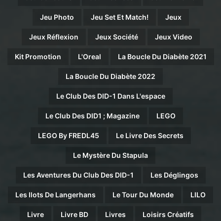
Jeu Photo
Jeu Set Et Match!
Jeux
Jeux Réflexion
Jeux Société
Jeux Video
Kit Promotion
L'Oreal
La Boucle Du Diabète 2021
La Boucle Du Diabète 2022
Le Club Des DID-1 Dans L'espace
Le Club Des DID1 ; Magazine
LEGO
LEGO By FREDL45
Le Livre Des Secrets
Le Mystère Du Stapula
Les Aventures Du Club Des DID-1
Les Déglingos
Les Ilots De Langerhans
Le Tour Du Monde
LILO
Livre
Livre BD
Livres
Loisirs Créatifs