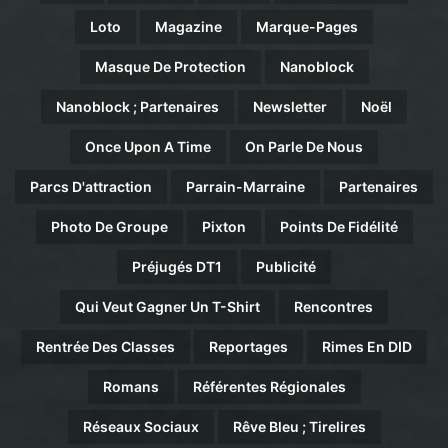
Loto
Magazine
Marque-Pages
Masque De Protection
Nanoblock
Nanoblock ; Partenaires
Newsletter
Noël
Once Upon A Time
On Parle De Nous
Parcs D'attraction
Parrain-Marraine
Partenaires
Photo De Groupe
Pixton
Points De Fidélité
Préjugés DT1
Publicité
Qui Veut Gagner Un T-Shirt
Rencontres
Rentrée Des Classes
Reportages
Rimes En DID
Romans
Référentes Régionales
Réseaux Sociaux
Rêve Bleu ; Tirelires