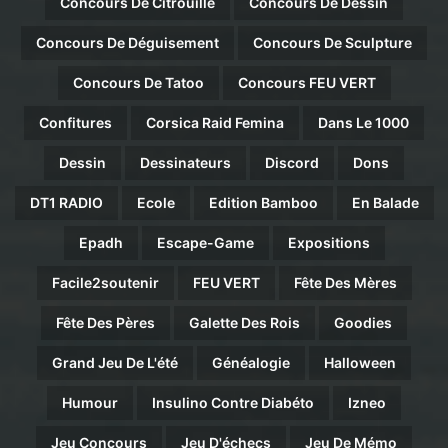
Concours De Citrouille
Concours De Dessin
Concours De Déguisement
Concours De Sculpture
Concours De Tatoo
Concours FEU VERT
Confitures
Corsica Raid Femina
Dans Le 1000
Dessin
Dessinateurs
Discord
Dons
DT1 RADIO
Ecole
Edition Bamboo
En Balade
Epadh
Escape-Game
Expositions
Facile2soutenir
FEU VERT
Fête Des Mères
Fête Des Pères
Galette Des Rois
Goodies
Grand Jeu De L'été
Généalogie
Halloween
Humour
Insulino Contre Diabéto
Izneo
Jeu Concours
Jeu D'échecs
Jeu De Mémo