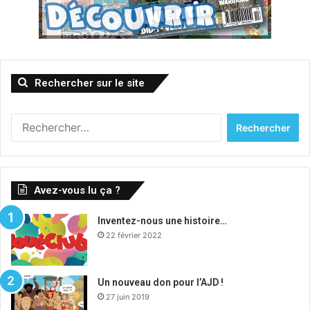
Rechercher sur le site
R
e
c
h
e
Avez-vous lu ça ?
r
c
Inventez-nous une histoire…
h
22 février 2022
e
r
:
Un nouveau don pour l’AJD !
27 juin 2019