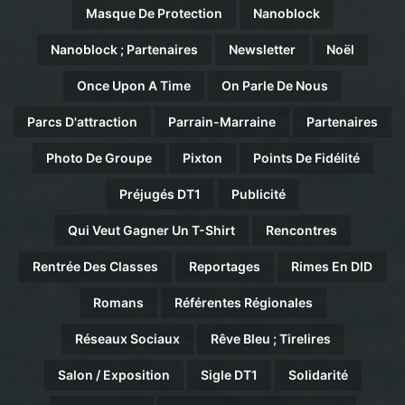
Masque De Protection
Nanoblock
Nanoblock ; Partenaires
Newsletter
Noël
Once Upon A Time
On Parle De Nous
Parcs D'attraction
Parrain-Marraine
Partenaires
Photo De Groupe
Pixton
Points De Fidélité
Préjugés DT1
Publicité
Qui Veut Gagner Un T-Shirt
Rencontres
Rentrée Des Classes
Reportages
Rimes En DID
Romans
Référentes Régionales
Réseaux Sociaux
Rêve Bleu ; Tirelires
Salon / Exposition
Sigle DT1
Solidarité