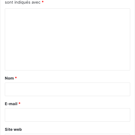
sont indiqués avec
*
C
o
m
m
e
n
t
a
Nom
*
i
r
e
E-mail
*
*
Site web