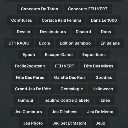
Concours De Tatoo
Concours FEU VERT
Confitures
Corsica Raid Femina
Dans Le 1000
Dessin
Dessinateurs
Discord
Dons
DT1 RADIO
Ecole
Edition Bamboo
En Balade
Epadh
Escape-Game
Expositions
Facile2soutenir
FEU VERT
Fête Des Mères
Fête Des Pères
Galette Des Rois
Goodies
Grand Jeu De L'été
Généalogie
Halloween
Humour
Insulino Contre Diabéto
Izneo
Jeu Concours
Jeu D'échecs
Jeu De Mémo
Jeu Photo
Jeu Set Et Match!
Jeux