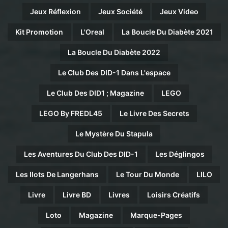
Jeux Réflexion
Jeux Société
Jeux Video
Kit Promotion
L'Oreal
La Boucle Du Diabète 2021
La Boucle Du Diabète 2022
Le Club Des DID-1 Dans L'espace
Le Club Des DID1 ; Magazine
LEGO
LEGO By FREDL45
Le Livre Des Secrets
Le Mystère Du Stapula
Les Aventures Du Club Des DID-1
Les Déglingos
Les Ilots De Langerhans
Le Tour Du Monde
LILO
Livre
Livre BD
Livres
Loisirs Créatifs
Loto
Magazine
Marque-Pages