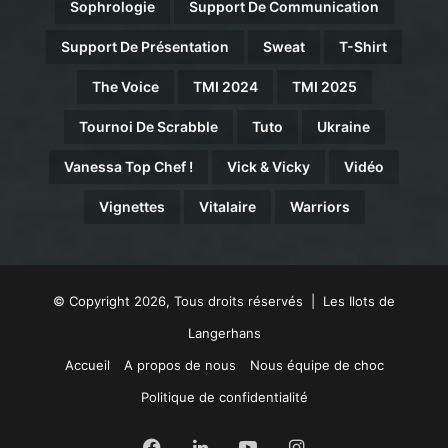
Sophrologie
Support De Communication
Support De Présentation
Sweat
T-Shirt
The Voice
TMI 2024
TMI 2025
Tournoi De Scrabble
Tuto
Ukraine
Vanessa Top Chef !
Vick & Vicky
Vidéo
Vignettes
Vitalaire
Warriors
© Copyright 2026, Tous droits réservés | Les Ilots de
Langerhans
Accueil
A propos de nous
Nous équipe de choc
Politique de confidentialité
Facebook
Linkedin
YouTube
Instagram