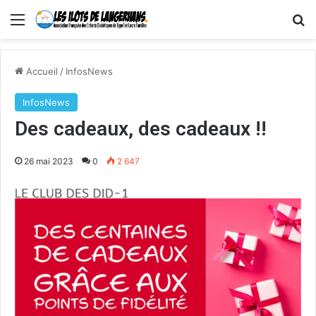
Menu
R
Accueil
/
InfosNews
InfosNews
Des cadeaux, des cadeaux !!
26 mai 2023
0
2 647