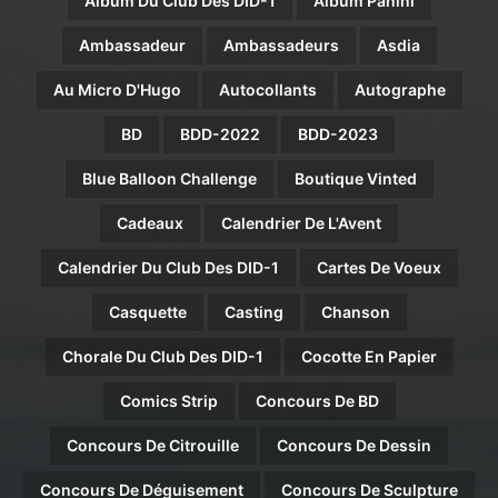
Album Du Club Des DID-1
Album Panini
Ambassadeur
Ambassadeurs
Asdia
Au Micro D'Hugo
Autocollants
Autographe
BD
BDD-2022
BDD-2023
Blue Balloon Challenge
Boutique Vinted
Cadeaux
Calendrier De L'Avent
Calendrier Du Club Des DID-1
Cartes De Voeux
Casquette
Casting
Chanson
Chorale Du Club Des DID-1
Cocotte En Papier
Comics Strip
Concours De BD
Concours De Citrouille
Concours De Dessin
Concours De Déguisement
Concours De Sculpture