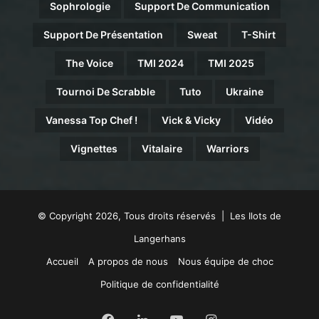
Sophrologie
Support De Communication
Support De Présentation
Sweat
T-Shirt
The Voice
TMI 2024
TMI 2025
Tournoi De Scrabble
Tuto
Ukraine
Vanessa Top Chef !
Vick & Vicky
Vidéo
Vignettes
Vitalaire
Warriors
© Copyright 2026, Tous droits réservés | Les Ilots de
Langerhans
Accueil
A propos de nous
Nous équipe de choc
Politique de confidentialité
Facebook
Linkedin
YouTube
Instagram