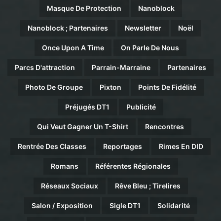
Masque De Protection
Nanoblock
Nanoblock ; Partenaires
Newsletter
Noël
Once Upon A Time
On Parle De Nous
Parcs D'attraction
Parrain-Marraine
Partenaires
Photo De Groupe
Pixton
Points De Fidélité
Préjugés DT1
Publicité
Qui Veut Gagner Un T-Shirt
Rencontres
Rentrée Des Classes
Reportages
Rimes En DID
Romans
Référentes Régionales
Réseaux Sociaux
Rêve Bleu ; Tirelires
Salon / Exposition
Sigle DT1
Solidarité