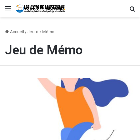
Menu
R
Accueil
/
Jeu de Mémo
Jeu de Mémo