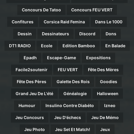
Concours De Tatoo
Concours FEU VERT
Confitures
Corsica Raid Femina
Dans Le 1000
Dessin
Dessinateurs
Discord
Dons
DT1 RADIO
Ecole
Edition Bamboo
En Balade
Epadh
Escape-Game
Expositions
Facile2soutenir
FEU VERT
Fête Des Mères
Fête Des Pères
Galette Des Rois
Goodies
Grand Jeu De L'été
Généalogie
Halloween
Humour
Insulino Contre Diabéto
Izneo
Jeu Concours
Jeu D'échecs
Jeu De Mémo
Jeu Photo
Jeu Set Et Match!
Jeux