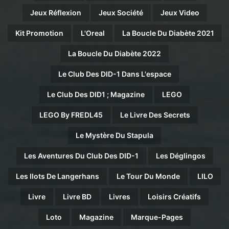
Jeux Réflexion
Jeux Société
Jeux Video
Kit Promotion
L'Oreal
La Boucle Du Diabète 2021
La Boucle Du Diabète 2022
Le Club Des DID-1 Dans L'espace
Le Club Des DID1 ; Magazine
LEGO
LEGO By FREDL45
Le Livre Des Secrets
Le Mystère Du Stapula
Les Aventures Du Club Des DID-1
Les Déglingos
Les Ilots De Langerhans
Le Tour Du Monde
LILO
Livre
Livre BD
Livres
Loisirs Créatifs
Loto
Magazine
Marque-Pages