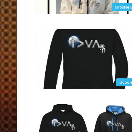
InfosNe
Goodi