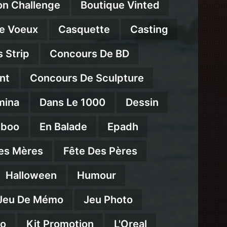
on Challenge
Boutique Vinted
e Voeux
Casquette
Casting
 Strip
Concours De BD
nt
Concours De Sculpture
mina
Dans Le 1000
Dessin
mboo
En Balade
Epadh
es Mères
Fête Des Pères
Halloween
Humour
Jeu De Mémo
Jeu Photo
eo
Kit Promotion
L'Oreal