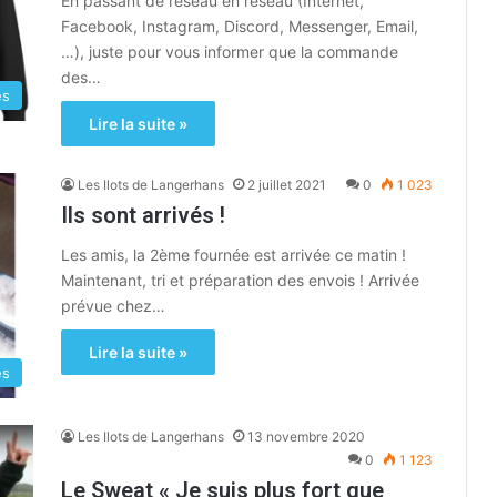
En passant de réseau en réseau (Internet,
Facebook, Instagram, Discord, Messenger, Email,
…), juste pour vous informer que la commande
des…
es
Lire la suite »
Les Ilots de Langerhans
2 juillet 2021
0
1 023
Ils sont arrivés !
Les amis, la 2ème fournée est arrivée ce matin !
Maintenant, tri et préparation des envois ! Arrivée
prévue chez…
Lire la suite »
es
Les Ilots de Langerhans
13 novembre 2020
0
1 123
Le Sweat « Je suis plus fort que