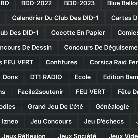
BD
BDD-2022
BDD-2023
Blue Ballo
Calendrier Du Club Des DID-1
Cartes D
lub Des DID-1
Cocotte En Papier
Comics
ncours De Dessin
Concours De Déguiseme
s FEU VERT
Confitures
Corsica Raid Fe
Dons
DT1 RADIO
Ecole
Edition Ba
ns
Facile2soutenir
FEU VERT
Fête D
odies
Grand Jeu De L'été
Généalogie
Izneo
Jeu Concours
Jeu D'échecs
Jeux Réflexion
Jeux Société
Jeux Vid