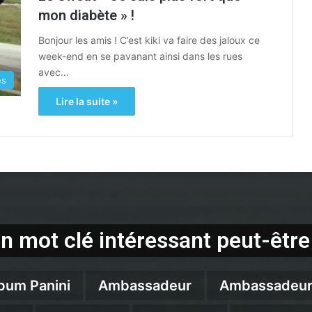
mon diabète » !
Bonjour les amis ! C’est kiki va faire des jaloux ce
week-end en se pavanant ainsi dans les rues
avec…
es
Lire la suite »
n mot clé intéressant peut-être
bum Panini
Ambassadeur
Ambassadeur