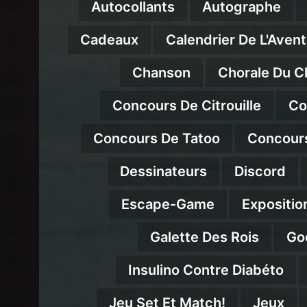
Autocollants
Autographe
Cadeaux
Calendrier De L'Avent
Chanson
Chorale Du C
Concours De Citrouille
Co
Concours De Tatoo
Concour
Dessinateurs
Discord
Escape-Game
Expositio
Galette Des Rois
Go
Insulino Contre Diabéto
Jeu Set Et Match!
Jeux