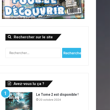
Rechercher sur le site
R
e
c
h
e
r
c
Avez-vous lu ça ?
h
e
Le Tome 2 est disponible !
r
20 octobre 2024
: