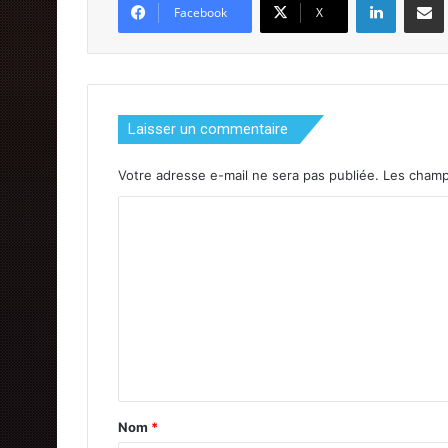
Facebook
X
Laisser un commentaire
Votre adresse e-mail ne sera pas publiée.
Les champ
C
o
m
m
e
n
t
a
Nom
*