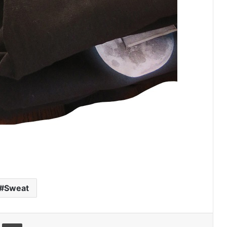
Sweat
rtager par email
Imprimer