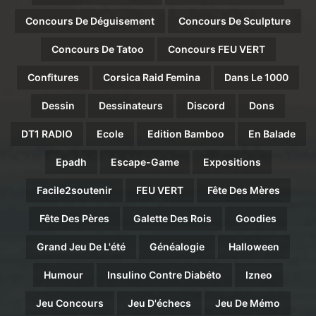
Concours De Déguisement
Concours De Sculpture
Concours De Tatoo
Concours FEU VERT
Confitures
Corsica Raid Femina
Dans Le 1000
Dessin
Dessinateurs
Discord
Dons
DT1 RADIO
Ecole
Edition Bamboo
En Balade
Epadh
Escape-Game
Expositions
Facile2soutenir
FEU VERT
Fête Des Mères
Fête Des Pères
Galette Des Rois
Goodies
Grand Jeu De L'été
Généalogie
Halloween
Humour
Insulino Contre Diabéto
Izneo
Jeu Concours
Jeu D'échecs
Jeu De Mémo