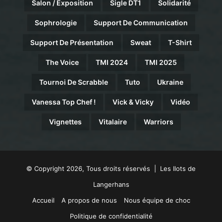
Salon / Exposition
Sigle DT1
Solidarité
Sophrologie
Support De Communication
Support De Présentation
Sweat
T-Shirt
The Voice
TMI 2024
TMI 2025
Tournoi De Scrabble
Tuto
Ukraine
Vanessa Top Chef !
Vick & Vicky
Vidéo
Vignettes
Vitalaire
Warriors
© Copyright 2026, Tous droits réservés | Les Ilots de
Langerhans
Accueil
A propos de nous
Nous équipe de choc
Politique de confidentialité