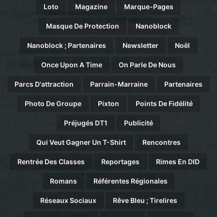
Loto
Magazine
Marque-Pages
Masque De Protection
Nanoblock
Nanoblock ; Partenaires
Newsletter
Noël
Once Upon A Time
On Parle De Nous
Parcs D'attraction
Parrain-Marraine
Partenaires
Photo De Groupe
Pixton
Points De Fidélité
Préjugés DT1
Publicité
Qui Veut Gagner Un T-Shirt
Rencontres
Rentrée Des Classes
Reportages
Rimes En DID
Romans
Référentes Régionales
Réseaux Sociaux
Rêve Bleu ; Tirelires