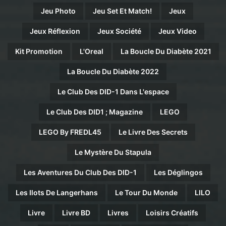
Jeu Photo
Jeu Set Et Match!
Jeux
Jeux Réflexion
Jeux Société
Jeux Video
Kit Promotion
L'Oreal
La Boucle Du Diabète 2021
La Boucle Du Diabète 2022
Le Club Des DID-1 Dans L'espace
Le Club Des DID1 ; Magazine
LEGO
LEGO By FREDL45
Le Livre Des Secrets
Le Mystère Du Stapula
Les Aventures Du Club Des DID-1
Les Déglingos
Les Ilots De Langerhans
Le Tour Du Monde
LILO
Livre
Livre BD
Livres
Loisirs Créatifs