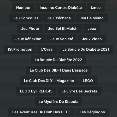
Humour
Insulino Contre Diabéto
Izneo
Jeu Concours
Jeu D'échecs
Jeu De Mémo
Jeu Photo
Jeu Set Et Match!
Jeux
Jeux Réflexion
Jeux Société
Jeux Video
Kit Promotion
L'Oreal
La Boucle Du Diabète 2021
La Boucle Du Diabète 2022
Le Club Des DID-1 Dans L'espace
Le Club Des DID1 ; Magazine
LEGO
LEGO By FREDL45
Le Livre Des Secrets
Le Mystère Du Stapula
Les Aventures Du Club Des DID-1
Les Déglingos