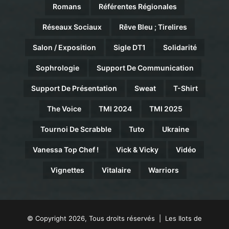
Romans
Référentes Régionales
Réseaux Sociaux
Rêve Bleu ; Tirelires
Salon / Exposition
Sigle DT1
Solidarité
Sophrologie
Support De Communication
Support De Présentation
Sweat
T-Shirt
The Voice
TMI 2024
TMI 2025
Tournoi De Scrabble
Tuto
Ukraine
Vanessa Top Chef !
Vick & Vicky
Vidéo
Vignettes
Vitalaire
Warriors
© Copyright 2026, Tous droits réservés | Les Ilots de