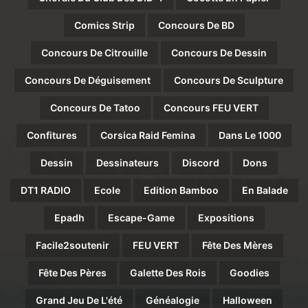
Comics Strip
Concours De BD
Concours De Citrouille
Concours De Dessin
Concours De Déguisement
Concours De Sculpture
Concours De Tatoo
Concours FEU VERT
Confitures
Corsica Raid Femina
Dans Le 1000
Dessin
Dessinateurs
Discord
Dons
DT1 RADIO
Ecole
Edition Bamboo
En Balade
Epadh
Escape-Game
Expositions
Facile2soutenir
FEU VERT
Fête Des Mères
Fête Des Pères
Galette Des Rois
Goodies
Grand Jeu De L'été
Généalogie
Halloween