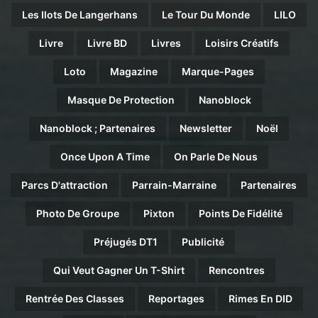
Les Ilots De Langerhans
Le Tour Du Monde
LILO
Livre
Livre BD
Livres
Loisirs Créatifs
Loto
Magazine
Marque-Pages
Masque De Protection
Nanoblock
Nanoblock ; Partenaires
Newsletter
Noël
Once Upon A Time
On Parle De Nous
Parcs D'attraction
Parrain-Marraine
Partenaires
Photo De Groupe
Pixton
Points De Fidélité
Préjugés DT1
Publicité
Qui Veut Gagner Un T-Shirt
Rencontres
Rentrée Des Classes
Reportages
Rimes En DID