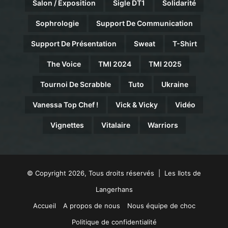
Salon / Exposition
Sigle DT1
Solidarité
Sophrologie
Support De Communication
Support De Présentation
Sweat
T-Shirt
The Voice
TMI 2024
TMI 2025
Tournoi De Scrabble
Tuto
Ukraine
Vanessa Top Chef !
Vick & Vicky
Vidéo
Vignettes
Vitalaire
Warriors
© Copyright 2026, Tous droits réservés | Les Ilots de
Langerhans
Accueil
A propos de nous
Nous équipe de choc
Politique de confidentialité