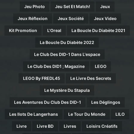
Jeu Photo
Jeu Set Et Match!
Jeux
Jeux Réflexion
Jeux Société
Jeux Video
Kit Promotion
L'Oreal
La Boucle Du Diabète 2021
La Boucle Du Diabète 2022
Le Club Des DID-1 Dans L'espace
Le Club Des DID1 ; Magazine
LEGO
LEGO By FREDL45
Le Livre Des Secrets
Le Mystère Du Stapula
Les Aventures Du Club Des DID-1
Les Déglingos
Les Ilots De Langerhans
Le Tour Du Monde
LILO
Livre
Livre BD
Livres
Loisirs Créatifs