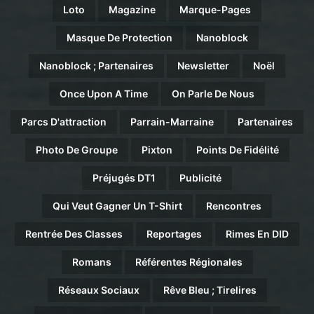
Loto
Magazine
Marque-Pages
Masque De Protection
Nanoblock
Nanoblock ; Partenaires
Newsletter
Noël
Once Upon A Time
On Parle De Nous
Parcs D'attraction
Parrain-Marraine
Partenaires
Photo De Groupe
Pixton
Points De Fidélité
Préjugés DT1
Publicité
Qui Veut Gagner Un T-Shirt
Rencontres
Rentrée Des Classes
Reportages
Rimes En DID
Romans
Référentes Régionales
Réseaux Sociaux
Rêve Bleu ; Tirelires