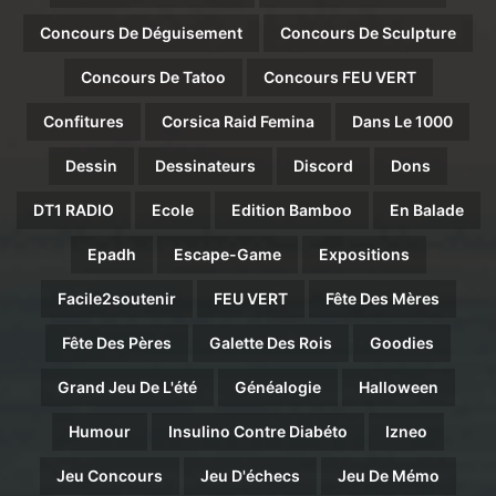
Concours De Déguisement
Concours De Sculpture
Concours De Tatoo
Concours FEU VERT
Confitures
Corsica Raid Femina
Dans Le 1000
Dessin
Dessinateurs
Discord
Dons
DT1 RADIO
Ecole
Edition Bamboo
En Balade
Epadh
Escape-Game
Expositions
Facile2soutenir
FEU VERT
Fête Des Mères
Fête Des Pères
Galette Des Rois
Goodies
Grand Jeu De L'été
Généalogie
Halloween
Humour
Insulino Contre Diabéto
Izneo
Jeu Concours
Jeu D'échecs
Jeu De Mémo