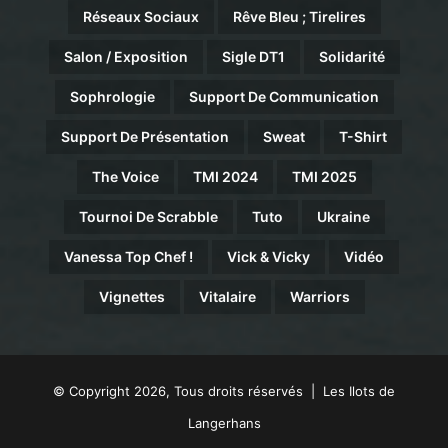
Réseaux Sociaux
Rêve Bleu ; Tirelires
Salon / Exposition
Sigle DT1
Solidarité
Sophrologie
Support De Communication
Support De Présentation
Sweat
T-Shirt
The Voice
TMI 2024
TMI 2025
Tournoi De Scrabble
Tuto
Ukraine
Vanessa Top Chef !
Vick & Vicky
Vidéo
Vignettes
Vitalaire
Warriors
© Copyright 2026, Tous droits réservés | Les Ilots de
Langerhans