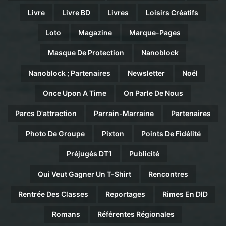
Livre
Livre BD
Livres
Loisirs Créatifs
Loto
Magazine
Marque-Pages
Masque De Protection
Nanoblock
Nanoblock ; Partenaires
Newsletter
Noël
Once Upon A Time
On Parle De Nous
Parcs D'attraction
Parrain-Marraine
Partenaires
Photo De Groupe
Pixton
Points De Fidélité
Préjugés DT1
Publicité
Qui Veut Gagner Un T-Shirt
Rencontres
Rentrée Des Classes
Reportages
Rimes En DID
Romans
Référentes Régionales