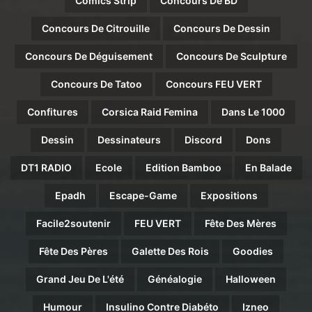
Comics Strip
Concours De BD
Concours De Citrouille
Concours De Dessin
Concours De Déguisement
Concours De Sculpture
Concours De Tatoo
Concours FEU VERT
Confitures
Corsica Raid Femina
Dans Le 1000
Dessin
Dessinateurs
Discord
Dons
DT1 RADIO
Ecole
Edition Bamboo
En Balade
Epadh
Escape-Game
Expositions
Facile2soutenir
FEU VERT
Fête Des Mères
Fête Des Pères
Galette Des Rois
Goodies
Grand Jeu De L'été
Généalogie
Halloween
Humour
Insulino Contre Diabéto
Izneo