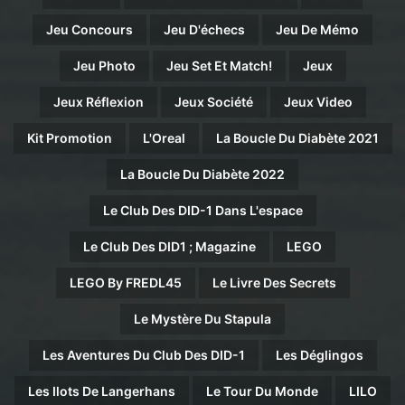
Jeu Concours
Jeu D'échecs
Jeu De Mémo
Jeu Photo
Jeu Set Et Match!
Jeux
Jeux Réflexion
Jeux Société
Jeux Video
Kit Promotion
L'Oreal
La Boucle Du Diabète 2021
La Boucle Du Diabète 2022
Le Club Des DID-1 Dans L'espace
Le Club Des DID1 ; Magazine
LEGO
LEGO By FREDL45
Le Livre Des Secrets
Le Mystère Du Stapula
Les Aventures Du Club Des DID-1
Les Déglingos
Les Ilots De Langerhans
Le Tour Du Monde
LILO