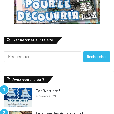
Rechercher sur le site
R
e
c
h
e
Avez-vous lu ça ?
r
c
Top Warriors !
h
3 mars 2023
e
r
:
Le roman des Ados avance !