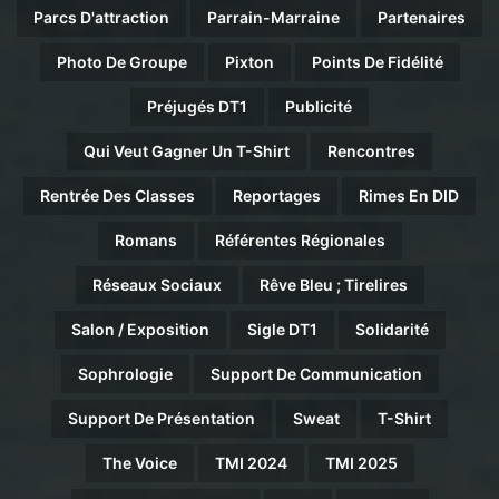
Parcs D'attraction
Parrain-Marraine
Partenaires
Photo De Groupe
Pixton
Points De Fidélité
Préjugés DT1
Publicité
Qui Veut Gagner Un T-Shirt
Rencontres
Rentrée Des Classes
Reportages
Rimes En DID
Romans
Référentes Régionales
Réseaux Sociaux
Rêve Bleu ; Tirelires
Salon / Exposition
Sigle DT1
Solidarité
Sophrologie
Support De Communication
Support De Présentation
Sweat
T-Shirt
The Voice
TMI 2024
TMI 2025