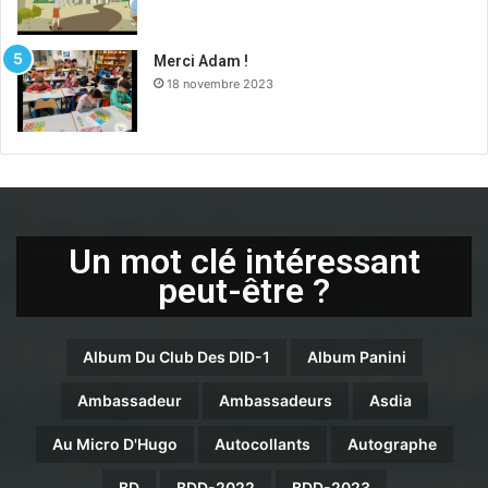
Merci Adam !
18 novembre 2023
Un mot clé intéressant
peut-être ?
Album Du Club Des DID-1
Album Panini
Ambassadeur
Ambassadeurs
Asdia
Au Micro D'Hugo
Autocollants
Autographe
BD
BDD-2022
BDD-2023