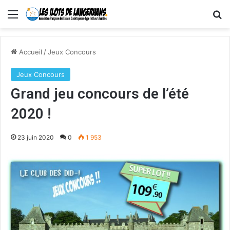
Menu
R
Accueil
/
Jeux Concours
Jeux Concours
Grand jeu concours de l’été
2020 !
23 juin 2020
0
1 953