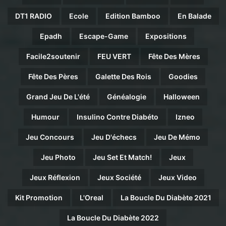
DT1 RADIO
Ecole
Edition Bamboo
En Balade
Epadh
Escape-Game
Expositions
Facile2soutenir
FEU VERT
Fête Des Mères
Fête Des Pères
Galette Des Rois
Goodies
Grand Jeu De L'été
Généalogie
Halloween
Humour
Insulino Contre Diabéto
Izneo
Jeu Concours
Jeu D'échecs
Jeu De Mémo
Jeu Photo
Jeu Set Et Match!
Jeux
Jeux Réflexion
Jeux Société
Jeux Video
Kit Promotion
L'Oreal
La Boucle Du Diabète 2021
La Boucle Du Diabète 2022