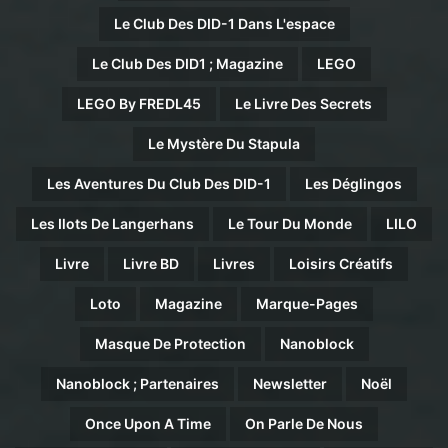
Le Club Des DID-1 Dans L'espace
Le Club Des DID1 ; Magazine
LEGO
LEGO By FREDL45
Le Livre Des Secrets
Le Mystère Du Stapula
Les Aventures Du Club Des DID-1
Les Déglingos
Les Ilots De Langerhans
Le Tour Du Monde
LILO
Livre
Livre BD
Livres
Loisirs Créatifs
Loto
Magazine
Marque-Pages
Masque De Protection
Nanoblock
Nanoblock ; Partenaires
Newsletter
Noël
Once Upon A Time
On Parle De Nous