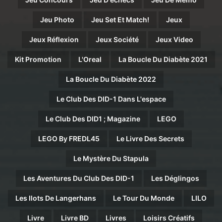
Jeu Photo
Jeu Set Et Match!
Jeux
Jeux Réflexion
Jeux Société
Jeux Video
Kit Promotion
L'Oreal
La Boucle Du Diabète 2021
La Boucle Du Diabète 2022
Le Club Des DID-1 Dans L'espace
Le Club Des DID1 ; Magazine
LEGO
LEGO By FREDL45
Le Livre Des Secrets
Le Mystère Du Stapula
Les Aventures Du Club Des DID-1
Les Déglingos
Les Ilots De Langerhans
Le Tour Du Monde
LILO
Livre
Livre BD
Livres
Loisirs Créatifs