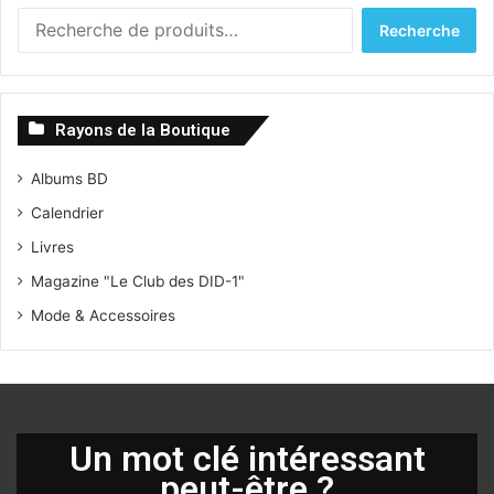
R
Recherche
e
c
h
e
Rayons de la Boutique
r
c
Albums BD
h
e
Calendrier
p
Livres
o
u
Magazine "Le Club des DID-1"
r
Mode & Accessoires
:
Un mot clé intéressant
peut-être ?