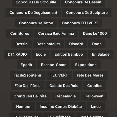
Concours De Citrouille
Concours De Dessin
Concours De Déguisement
Concours De Sculpture
Concours De Tatoo
Concours FEU VERT
Confitures
Corsica Raid Femina
Dans Le 1000
Dessin
Dessinateurs
Discord
Dons
DT1 RADIO
Ecole
Edition Bamboo
En Balade
Epadh
Escape-Game
Expositions
Facile2soutenir
FEU VERT
Fête Des Mères
Fête Des Pères
Galette Des Rois
Goodies
Grand Jeu De L'été
Généalogie
Halloween
Humour
Insulino Contre Diabéto
Izneo
Jeu Concours
Jeu D'échecs
Jeu De Mémo