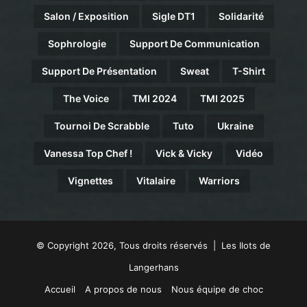
Salon / Exposition
Sigle DT1
Solidarité
Sophrologie
Support De Communication
Support De Présentation
Sweat
T-Shirt
The Voice
TMI 2024
TMI 2025
Tournoi De Scrabble
Tuto
Ukraine
Vanessa Top Chef !
Vick & Vicky
Vidéo
Vignettes
Vitalaire
Warriors
© Copyright 2026, Tous droits réservés | Les Ilots de
Langerhans
Accueil
A propos de nous
Nous équipe de choc