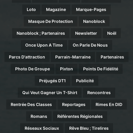
Loto
Magazine
Marque-Pages
Masque De Protection
Nanoblock
Nanoblock ; Partenaires
Newsletter
Noël
Once Upon A Time
On Parle De Nous
Parcs D'attraction
Parrain-Marraine
Partenaires
Photo De Groupe
Pixton
Points De Fidélité
Préjugés DT1
Publicité
Qui Veut Gagner Un T-Shirt
Rencontres
Rentrée Des Classes
Reportages
Rimes En DID
Romans
Référentes Régionales
Réseaux Sociaux
Rêve Bleu ; Tirelires