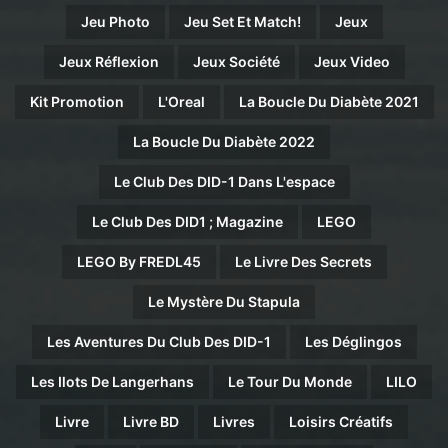
Jeu Photo
Jeu Set Et Match!
Jeux
Jeux Réflexion
Jeux Société
Jeux Video
Kit Promotion
L'Oreal
La Boucle Du Diabète 2021
La Boucle Du Diabète 2022
Le Club Des DID-1 Dans L'espace
Le Club Des DID1 ; Magazine
LEGO
LEGO By FREDL45
Le Livre Des Secrets
Le Mystère Du Stapula
Les Aventures Du Club Des DID-1
Les Déglingos
Les Ilots De Langerhans
Le Tour Du Monde
LILO
Livre
Livre BD
Livres
Loisirs Créatifs