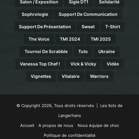
Salon / Exposition
Sigle DT1
Solidarité
Sophrologie
Support De Communication
Support De Présentation
Sweat
T-Shirt
The Voice
TMI 2024
TMI 2025
Tournoi De Scrabble
Tuto
Ukraine
Vanessa Top Chef !
Vick & Vicky
Vidéo
Vignettes
Vitalaire
Warriors
© Copyright 2026, Tous droits réservés | Les Ilots de
Langerhans
Accueil
A propos de nous
Nous équipe de choc
Politique de confidentialité