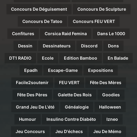
Concours De Déguisement
Concours De Sculpture
Concours De Tatoo
Concours FEU VERT
Confitures
Corsica Raid Femina
Dans Le 1000
Dessin
Dessinateurs
Discord
Dons
DT1 RADIO
Ecole
Edition Bamboo
En Balade
Epadh
Escape-Game
Expositions
Facile2soutenir
FEU VERT
Fête Des Mères
Fête Des Pères
Galette Des Rois
Goodies
Grand Jeu De L'été
Généalogie
Halloween
Humour
Insulino Contre Diabéto
Izneo
Jeu Concours
Jeu D'échecs
Jeu De Mémo