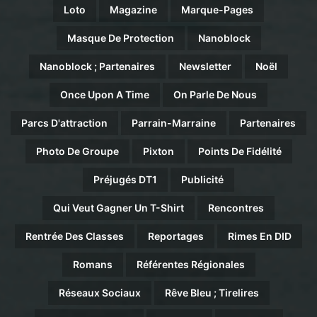
Loto
Magazine
Marque-Pages
Masque De Protection
Nanoblock
Nanoblock ; Partenaires
Newsletter
Noël
Once Upon A Time
On Parle De Nous
Parcs D'attraction
Parrain-Marraine
Partenaires
Photo De Groupe
Pixton
Points De Fidélité
Préjugés DT1
Publicité
Qui Veut Gagner Un T-Shirt
Rencontres
Rentrée Des Classes
Reportages
Rimes En DID
Romans
Référentes Régionales
Réseaux Sociaux
Rêve Bleu ; Tirelires