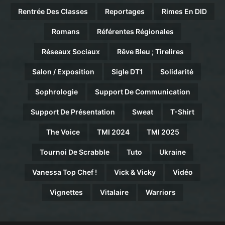
Rentrée Des Classes
Reportages
Rimes En DID
Romans
Référentes Régionales
Réseaux Sociaux
Rêve Bleu ; Tirelires
Salon / Exposition
Sigle DT1
Solidarité
Sophrologie
Support De Communication
Support De Présentation
Sweat
T-Shirt
The Voice
TMI 2024
TMI 2025
Tournoi De Scrabble
Tuto
Ukraine
Vanessa Top Chef !
Vick & Vicky
Vidéo
Vignettes
Vitalaire
Warriors