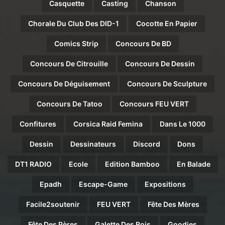
Casquette
Casting
Chanson
Chorale Du Club Des DID-1
Cocotte En Papier
Comics Strip
Concours De BD
Concours De Citrouille
Concours De Dessin
Concours De Déguisement
Concours De Sculpture
Concours De Tatoo
Concours FEU VERT
Confitures
Corsica Raid Femina
Dans Le 1000
Dessin
Dessinateurs
Discord
Dons
DT1 RADIO
Ecole
Edition Bamboo
En Balade
Epadh
Escape-Game
Expositions
Facile2soutenir
FEU VERT
Fête Des Mères
Fête Des Pères
Galette Des Rois
Goodies