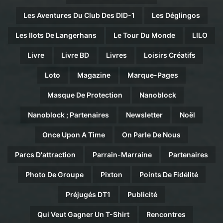
Les Aventures Du Club Des DID-1
Les Déglingos
Les Ilots De Langerhans
Le Tour Du Monde
LILO
Livre
Livre BD
Livres
Loisirs Créatifs
Loto
Magazine
Marque-Pages
Masque De Protection
Nanoblock
Nanoblock ; Partenaires
Newsletter
Noël
Once Upon A Time
On Parle De Nous
Parcs D'attraction
Parrain-Marraine
Partenaires
Photo De Groupe
Pixton
Points De Fidélité
Préjugés DT1
Publicité
Qui Veut Gagner Un T-Shirt
Rencontres