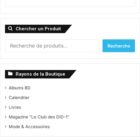
Chercher un Produit
R
Recherche
e
c
h
e
Rayons de la Boutique
r
c
Albums BD
h
e
Calendrier
p
Livres
o
u
Magazine "Le Club des DID-1"
r
Mode & Accessoires
: