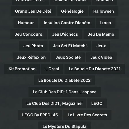
Grand Jeu De L'été
Généalogie
Halloween
Humour
Insulino Contre Diabéto
Izneo
Jeu Concours
Jeu D'échecs
Jeu De Mémo
Jeu Photo
Jeu Set Et Match!
Jeux
Jeux Réflexion
Jeux Société
Jeux Video
Kit Promotion
L'Oreal
La Boucle Du Diabète 2021
La Boucle Du Diabète 2022
Le Club Des DID-1 Dans L'espace
Le Club Des DID1 ; Magazine
LEGO
LEGO By FREDL45
Le Livre Des Secrets
Le Mystère Du Stapula