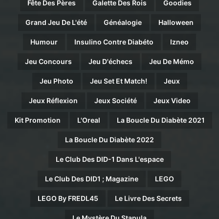
Fête Des Pères
Galette Des Rois
Goodies
Grand Jeu De L'été
Généalogie
Halloween
Humour
Insulino Contre Diabéto
Izneo
Jeu Concours
Jeu D'échecs
Jeu De Mémo
Jeu Photo
Jeu Set Et Match!
Jeux
Jeux Réflexion
Jeux Société
Jeux Video
Kit Promotion
L'Oreal
La Boucle Du Diabète 2021
La Boucle Du Diabète 2022
Le Club Des DID-1 Dans L'espace
Le Club Des DID1 ; Magazine
LEGO
LEGO By FREDL45
Le Livre Des Secrets
Le Mystère Du Stapula