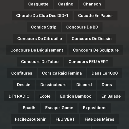
Casquette
Casting
Chanson
Chorale Du Club Des DID-1
Cocotte En Papier
Comics Strip
Concours De BD
Concours De Citrouille
Concours De Dessin
Concours De Déguisement
Concours De Sculpture
Concours De Tatoo
Concours FEU VERT
Confitures
Corsica Raid Femina
Dans Le 1000
Dessin
Dessinateurs
Discord
Dons
DT1 RADIO
Ecole
Edition Bamboo
En Balade
Epadh
Escape-Game
Expositions
Facile2soutenir
FEU VERT
Fête Des Mères