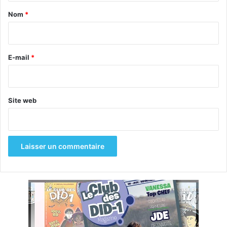
a
Nom
*
i
r
e
E-mail
*
*
Site web