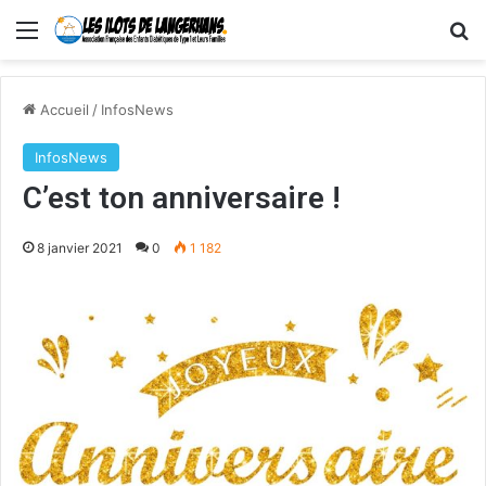
Menu
R
Accueil
/
InfosNews
InfosNews
C’est ton anniversaire !
8 janvier 2021
0
1 182