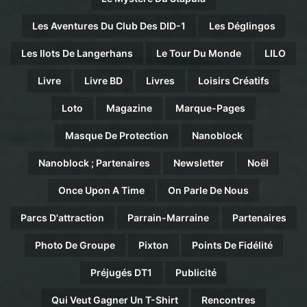
Les Aventures Du Club Des DID-1
Les Déglingos
Les Ilots De Langerhans
Le Tour Du Monde
LILO
Livre
Livre BD
Livres
Loisirs Créatifs
Loto
Magazine
Marque-Pages
Masque De Protection
Nanoblock
Nanoblock ; Partenaires
Newsletter
Noël
Once Upon A Time
On Parle De Nous
Parcs D'attraction
Parrain-Marraine
Partenaires
Photo De Groupe
Pixton
Points De Fidélité
Préjugés DT1
Publicité
Qui Veut Gagner Un T-Shirt
Rencontres