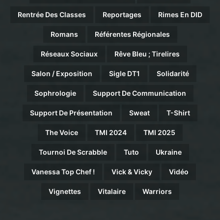
Rentrée Des Classes
Reportages
Rimes En DID
Romans
Référentes Régionales
Réseaux Sociaux
Rêve Bleu ; Tirelires
Salon / Exposition
Sigle DT1
Solidarité
Sophrologie
Support De Communication
Support De Présentation
Sweat
T-Shirt
The Voice
TMI 2024
TMI 2025
Tournoi De Scrabble
Tuto
Ukraine
Vanessa Top Chef !
Vick & Vicky
Vidéo
Vignettes
Vitalaire
Warriors