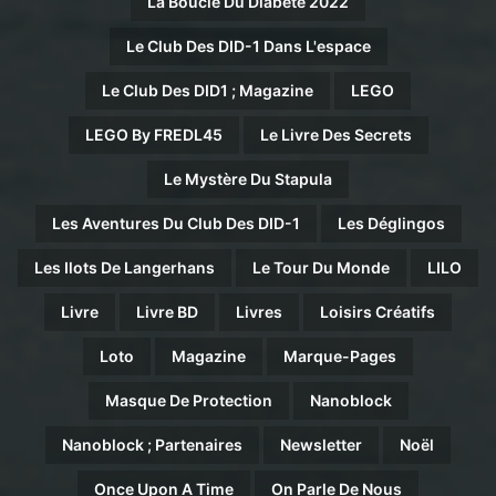
La Boucle Du Diabète 2022
Le Club Des DID-1 Dans L'espace
Le Club Des DID1 ; Magazine
LEGO
LEGO By FREDL45
Le Livre Des Secrets
Le Mystère Du Stapula
Les Aventures Du Club Des DID-1
Les Déglingos
Les Ilots De Langerhans
Le Tour Du Monde
LILO
Livre
Livre BD
Livres
Loisirs Créatifs
Loto
Magazine
Marque-Pages
Masque De Protection
Nanoblock
Nanoblock ; Partenaires
Newsletter
Noël
Once Upon A Time
On Parle De Nous