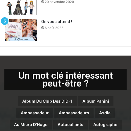
20 novembre 2020
On vous attend !
6 août 2023
Un mot clé intéressant
peut-être ?
Album Du Club Des DID-1
Album Panini
Ambassadeur
Ambassadeurs
Asdia
Au Micro D'Hugo
Autocollants
Autographe