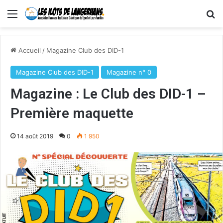
Menu
R
Accueil
/
Magazine Club des DID-1
Magazine Club des DID-1
Magazine n° 0
Magazine : Le Club des DID-1 –
Première maquette
14 août 2019
0
1 950