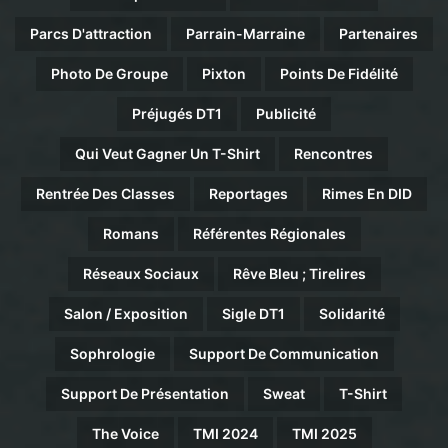
Parcs D'attraction
Parrain-Marraine
Partenaires
Photo De Groupe
Pixton
Points De Fidélité
Préjugés DT1
Publicité
Qui Veut Gagner Un T-Shirt
Rencontres
Rentrée Des Classes
Reportages
Rimes En DID
Romans
Référentes Régionales
Réseaux Sociaux
Rêve Bleu ; Tirelires
Salon / Exposition
Sigle DT1
Solidarité
Sophrologie
Support De Communication
Support De Présentation
Sweat
T-Shirt
The Voice
TMI 2024
TMI 2025