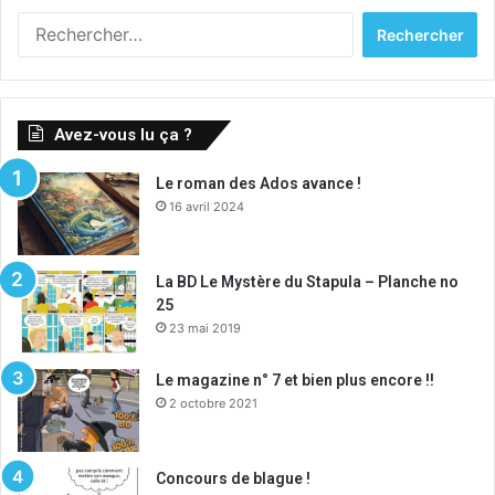
R
e
c
h
e
Avez-vous lu ça ?
r
c
Le roman des Ados avance !
h
16 avril 2024
e
r
:
La BD Le Mystère du Stapula – Planche no
25
23 mai 2019
Le magazine n° 7 et bien plus encore !!
2 octobre 2021
Concours de blague !