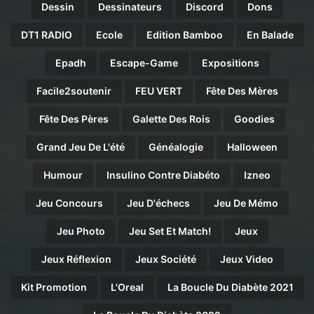
Dessin
Dessinateurs
Discord
Dons
DT1 RADIO
Ecole
Edition Bamboo
En Balade
Epadh
Escape-Game
Expositions
Facile2soutenir
FEU VERT
Fête Des Mères
Fête Des Pères
Galette Des Rois
Goodies
Grand Jeu De L'été
Généalogie
Halloween
Humour
Insulino Contre Diabéto
Izneo
Jeu Concours
Jeu D'échecs
Jeu De Mémo
Jeu Photo
Jeu Set Et Match!
Jeux
Jeux Réflexion
Jeux Société
Jeux Video
Kit Promotion
L'Oreal
La Boucle Du Diabète 2021