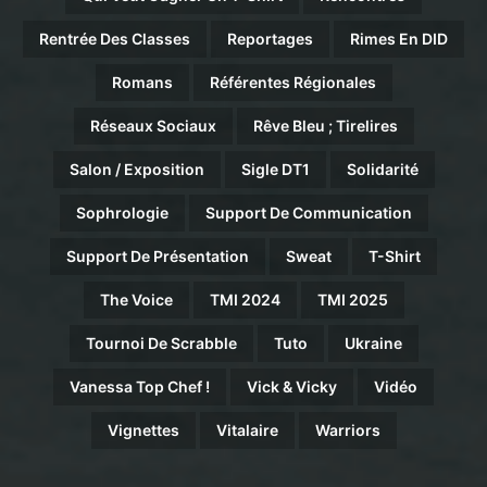
Rentrée Des Classes
Reportages
Rimes En DID
Romans
Référentes Régionales
Réseaux Sociaux
Rêve Bleu ; Tirelires
Salon / Exposition
Sigle DT1
Solidarité
Sophrologie
Support De Communication
Support De Présentation
Sweat
T-Shirt
The Voice
TMI 2024
TMI 2025
Tournoi De Scrabble
Tuto
Ukraine
Vanessa Top Chef !
Vick & Vicky
Vidéo
Vignettes
Vitalaire
Warriors