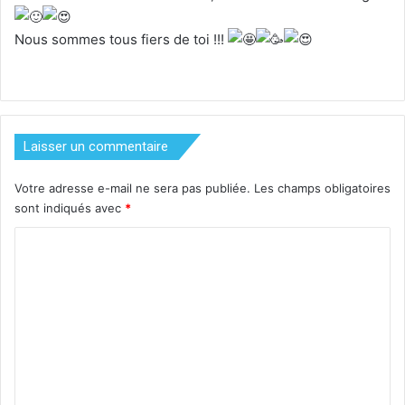
Nous sommes tous fiers de toi !!!
Laisser un commentaire
Votre adresse e-mail ne sera pas publiée.
Les champs obligatoires
sont indiqués avec
*
C
o
m
m
e
n
t