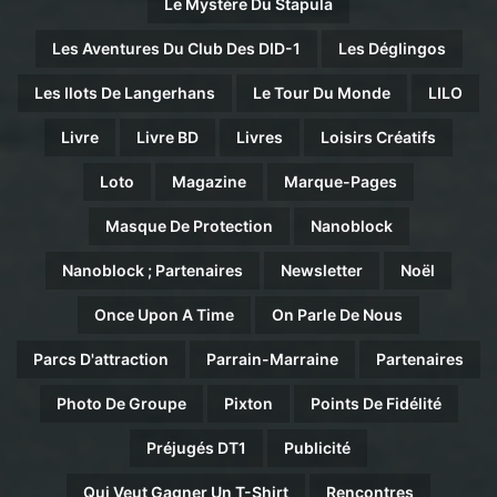
Le Mystère Du Stapula
Les Aventures Du Club Des DID-1
Les Déglingos
Les Ilots De Langerhans
Le Tour Du Monde
LILO
Livre
Livre BD
Livres
Loisirs Créatifs
Loto
Magazine
Marque-Pages
Masque De Protection
Nanoblock
Nanoblock ; Partenaires
Newsletter
Noël
Once Upon A Time
On Parle De Nous
Parcs D'attraction
Parrain-Marraine
Partenaires
Photo De Groupe
Pixton
Points De Fidélité
Préjugés DT1
Publicité
Qui Veut Gagner Un T-Shirt
Rencontres