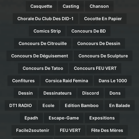
Casquette
Casting
Chanson
Chorale Du Club Des DID-1
Cocotte En Papier
Comics Strip
Concours De BD
Concours De Citrouille
Concours De Dessin
Concours De Déguisement
Concours De Sculpture
Concours De Tatoo
Concours FEU VERT
Confitures
Corsica Raid Femina
Dans Le 1000
Dessin
Dessinateurs
Discord
Dons
DT1 RADIO
Ecole
Edition Bamboo
En Balade
Epadh
Escape-Game
Expositions
Facile2soutenir
FEU VERT
Fête Des Mères