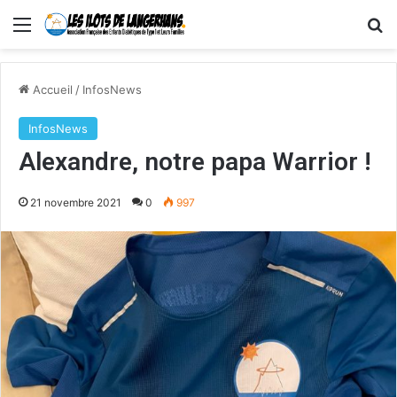
Menu
R
Accueil
/
InfosNews
InfosNews
Alexandre, notre papa Warrior !
21 novembre 2021
0
997