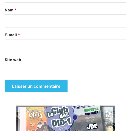
a
Nom
*
i
r
e
E-mail
*
*
Site web