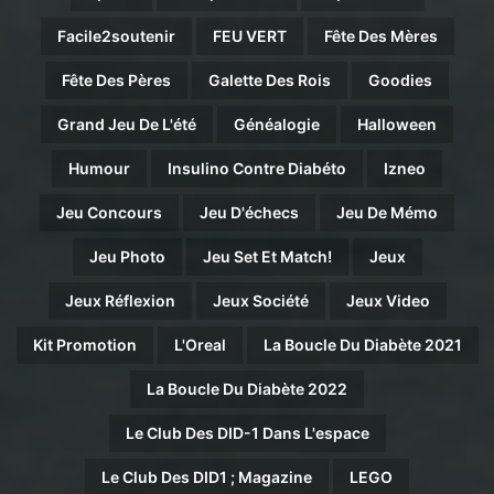
Facile2soutenir
FEU VERT
Fête Des Mères
Fête Des Pères
Galette Des Rois
Goodies
Grand Jeu De L'été
Généalogie
Halloween
Humour
Insulino Contre Diabéto
Izneo
Jeu Concours
Jeu D'échecs
Jeu De Mémo
Jeu Photo
Jeu Set Et Match!
Jeux
Jeux Réflexion
Jeux Société
Jeux Video
Kit Promotion
L'Oreal
La Boucle Du Diabète 2021
La Boucle Du Diabète 2022
Le Club Des DID-1 Dans L'espace
Le Club Des DID1 ; Magazine
LEGO