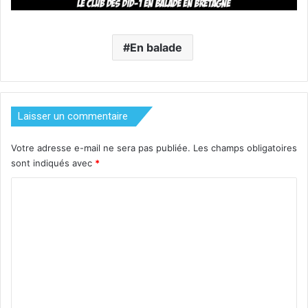
En balade
Laisser un commentaire
Votre adresse e-mail ne sera pas publiée.
Les champs obligatoires
sont indiqués avec
*
C
o
m
m
e
n