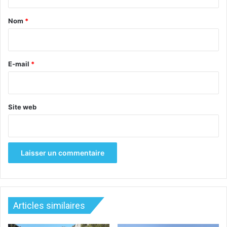
t
a
Nom
*
i
r
e
E-mail
*
Site web
Articles similaires