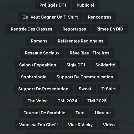
Préjugés DT1
Publicité
Qui Veut Gagner Un T-Shirt
Rencontres
Rentrée Des Classes
Reportages
Rimes En DID
Romans
Référentes Régionales
Réseaux Sociaux
Rêve Bleu ; Tirelires
Salon / Exposition
Sigle DT1
Solidarité
Sophrologie
Support De Communication
Support De Présentation
Sweat
T-Shirt
The Voice
TMI 2024
TMI 2025
Tournoi De Scrabble
Tuto
Ukraine
Vanessa Top Chef !
Vick & Vicky
Vidéo