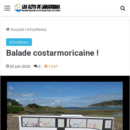
Menu
R
Accueil
/
InfosNews
InfosNews
Balade costarmoricaine !
20 juin 2020
0
1 047