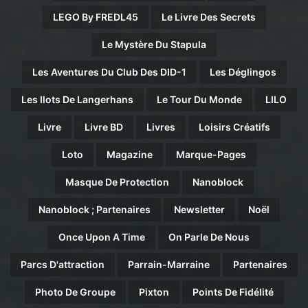
LEGO By FREDL45
Le Livre Des Secrets
Le Mystère Du Stapula
Les Aventures Du Club Des DID-1
Les Déglingos
Les Ilots De Langerhans
Le Tour Du Monde
LILO
Livre
Livre BD
Livres
Loisirs Créatifs
Loto
Magazine
Marque-Pages
Masque De Protection
Nanoblock
Nanoblock ; Partenaires
Newsletter
Noël
Once Upon A Time
On Parle De Nous
Parcs D'attraction
Parrain-Marraine
Partenaires
Photo De Groupe
Pixton
Points De Fidélité