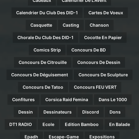
Cadeaux
Calendrier De L'Avent
Calendrier Du Club Des DID-1
Cartes De Voeux
Casquette
Casting
Chanson
Chorale Du Club Des DID-1
Cocotte En Papier
Comics Strip
Concours De BD
Concours De Citrouille
Concours De Dessin
Concours De Déguisement
Concours De Sculpture
Concours De Tatoo
Concours FEU VERT
Confitures
Corsica Raid Femina
Dans Le 1000
Dessin
Dessinateurs
Discord
Dons
DT1 RADIO
Ecole
Edition Bamboo
En Balade
Epadh
Escape-Game
Expositions